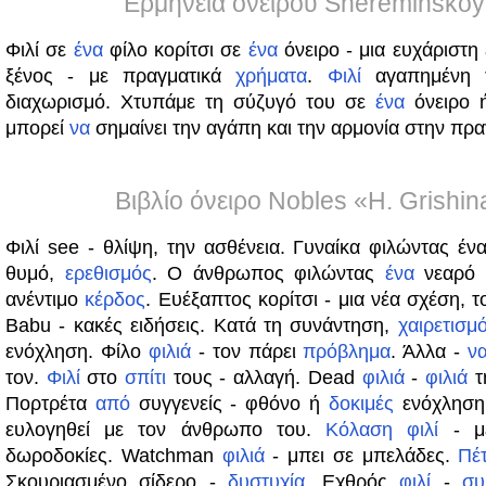
Ερμηνεία ονείρου Shereminskoy
Φιλί σε
ένα
φίλο κορίτσι σε
ένα
όνειρο - μια ευχάριστη
ξένος - με πραγματικά
χρήματα
.
Φιλί
αγαπημένη 
διαχωρισμό. Χτυπάμε τη σύζυγό του σε
ένα
όνειρο ή
μπορεί
να
σημαίνει την αγάπη και την αρμονία στην πρα
Βιβλίο όνειρο Nobles «H. Grishin
Φιλί see - θλίψη, την ασθένεια. Γυναίκα φιλώντας έ
θυμό,
ερεθισμός
. Ο άνθρωπος φιλώντας
ένα
νεαρό 
ανέντιμο
κέρδος
. Ευέξαπτος κορίτσι - μια νέα σχέση, τ
Babu - κακές ειδήσεις. Κατά τη συνάντηση,
χαιρετισμ
ενόχληση. Φίλο
φιλιά
- τον πάρει
πρόβλημα
. Άλλα -
ν
τον.
Φιλί
στο
σπίτι
τους - αλλαγή. Dead
φιλιά
-
φιλιά
τ
Πορτρέτα
από
συγγενείς - φθόνο ή
δοκιμές
ενόχληση
ευλογηθεί με τον άνθρωπο του.
Κόλαση
φιλί
- μ
δωροδοκίες. Watchman
φιλιά
- μπει σε μπελάδες.
Πέ
Σκουριασμένο σίδερο -
δυστυχία
. Εχθρός
φιλί
-
συ