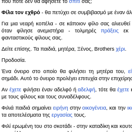
που ποτέ δεν θα αφήσετε το
σπίτι
σας;
Φίλα τον εχθρό
- θα πετύχει σε συμβιβασμό με έναν άλ
Για μια νεαρή κοπέλα - σε κάποιον φίλο σας αλιευθε
όταν φίλησε ανεμιστήρα - τολμηρές
πράξεις
εκ 
φανταστικούς φίλους σας.
Δείτε επίσης. Τα παιδιά, μητέρα, Ξένος, Brothers
χέρι
.
Προδοσία.
Ένα όνειρο στο οποίο θα φιλήσει τη μητέρα του,
ε
σημάδι. Αυτό το όνειρο προλέγει επιτυχία στην επιχείρη
Αν
έχετε
φιλήσει έναν αδελφό ή
αδελφή
, τότε θα
έχετε
κ
με τους φίλους και τους συναδέλφους.
Φιλιά παιδιά σημαίνει
ειρήνη
στην
οικογένεια
, και την
ι
τα αποτελέσματα της
εργασίας
τους.
Φιλί ερωμένη του στο σκοτάδι - στην καταδίκη και κου