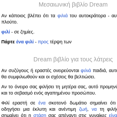
Μεσαιωνική βιβλίο Dream
Αν κάποιος βλέπει ότι τα
φιλιά
του αυτοκράτορα - αυ
πλούτο.
φιλί
- σε ζημίες.
Πάρτε
ένα
φιλί
-
προς
τέρψη των
Dream βιβλίο για τους λάτρεις
Αν συζύγους ή εραστές ονειρεύονται
φιλιά
παιδιά, αυτό
θα συμφιλιωθούν και οι σχέσεις θα βελτιώσει.
Αν το όνειρο σας φιλήσει τη μητέρα σας, αυτό προμην
και το σεβασμό ενός αγαπημένου προσώπου.
Φιλί εραστή σε
ένα
σκοτεινό δωμάτιο σημαίνει ότ
οδηγήσει μια έκλυτη και ανέντιμη
ζωή
,
να
τη φιλή
σημαίνει ότι η
στάση
σας απέναντι στις γυναίκες
είνα