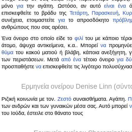
μόνο
για
την αγάπη. Ωστόσο, αν αυτό
είναι
ένα
ό
επισκεφθείτε το βράδυ της
Τετάρτη
,
Παρασκευή
,
Κυρ
συνέχεια, ετοιμαστείτε
για
το απροσδόκητο
πρόβλη
ανθρώπους που σας αρέσει.
Ένα όνειρο στο οποίο είδε το
φιλί
του με κάποιο τέρα
άτομο, άψυχα αντικείμενα, κ.α.. Μπορεί
να
προμηνύει
θύμα
του κακού ματιού ή βλάβη, κάποια ανεξήγητη, γ
των περιστάσεων. Μετά
από
ένα
τέτοιο όνειρο
για
δύ
προσπαθήστε
να
επισκεφθείτε τις λιγότερο πολυσύχνασ
Ερμηνεία ονείρου Denise Linn (σύντ
Ριζική κοινωνία με τον.
Ζεστό
συναισθήματα. Αγάπη.
Π
των ανδρών και των γυναικών μέσα σας. Αυτό μπορεί
του Ιούδα, έστειλε στο θάνατο τους