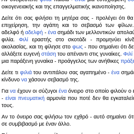
οικογενειακής και της επαγγελματικής ικανοποίησης.
Δείτε ότι σας φιλήσει τη μητέρα σας - προλέγει ότι θα
επιχείρηση, την αγάπη και το σεβασμό των φίλω
αδελφό ή
αδελφή
-
ένα
σημάδι των μελλοντικών απολαύ
φιλία.
Φιλί
εραστής στο σκοτάδι - προμηνύει κίνδ
ακολασίας, και τη φίλησε στο
φως
- που σημαίνει ότι δ
αλλάξετε ευγενή
στάση
του απέναντι στις γυναίκες.
Φιλί
μια παράξενη γυναίκα - προάγγελος των ανήθικες
πράξε
Δείτε τι
φιλιά
του αντιπάλου σας αγαπημένο -
ένα
σημάδ
κίνδυνο
να
χάσουν σεβασμό της.
Για
να
έχουν οι σύζυγοι
ένα
όνειρο στο οποίο φιλούν ο 
-
είναι
πνευματική
αρμονία που ποτέ δεν θα εγκαταλε
τους.
Αν το όνειρο σας φιλήσω τον εχθρό - αυτό σημαίνει ότι
σε συμβιβασμό με έναν άλλο.