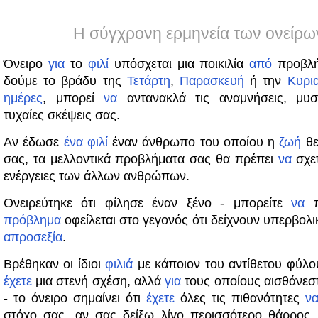
Η σύγχρονη ερμηνεία των ονείρω
Όνειρο
για
το
φιλί
υπόσχεται μια ποικιλία
από
προβλή
δούμε το βράδυ της
Τετάρτη
,
Παρασκευή
ή την
Κυρι
ημέρες
, μπορεί
να
αντανακλά τις αναμνήσεις, μυστ
τυχαίες σκέψεις σας.
Αν έδωσε
ένα
φιλί
έναν άνθρωπο του οποίου η
ζωή
θε
σας, τα μελλοντικά προβλήματα σας θα πρέπει
να
σχετ
ενέργειες των άλλων ανθρώπων.
Ονειρεύτηκε ότι φίλησε έναν ξένο - μπορείτε
να
π
πρόβλημα
οφείλεται στο γεγονός ότι δείχνουν υπερβολ
απροσεξία
.
Βρέθηκαν οι ίδιοι
φιλιά
με κάποιον του αντίθετου φύλο
έχετε
μια στενή σχέση, αλλά
για
τους οποίους αισθάνεσ
- το όνειρο σημαίνει ότι
έχετε
όλες τις πιθανότητες
ν
στόχο σας, αν σας δείξω λίγο περισσότερο θάρρος,