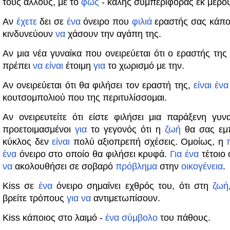
τους άλλους, με το
φως
- καλής συμπεριφοράς εκ μέρο
Αν
έχετε
δει σε
ένα
όνειρο που
φιλιά
εραστής σας κάποι
κινδυνεύουν
να
χάσουν την αγάπη της.
Αν μια νέα γυναίκα που ονειρεύεται ότι ο εραστής τη
πρέπει
να
είναι
έτοιμη
για
το χωρισμό με την.
Αν ονειρεύεται ότι θα φιλήσει τον εραστή της,
είναι
ένα
κουτσομπολιού που της περιτυλίσσομαι.
Αν ονειρευτείτε ότι είστε φιλήσει μια παράξενη γυν
προετοιμασμένοι
για
το γεγονός ότι η
ζωή
θα σας εμ
κύκλος δεν
είναι
πολύ αξιοπρεπή σχέσεις. Ομοίως, η
ένα
όνειρο στο οποίο θα φιλήσει κρυφά.
Για
ένα
τέτοιο 
να
ακολουθήσει σε σοβαρό
πρόβλημα
στην
οικογένεια
.
Kiss σε
ένα
όνειρο σημαίνει εχθρός του, ότι στη
ζωή
βρείτε τρόπους
για
να
αντιμετωπίσουν.
Kiss κάποιος στο λαιμό -
ένα
σύμβολο
του πάθους.