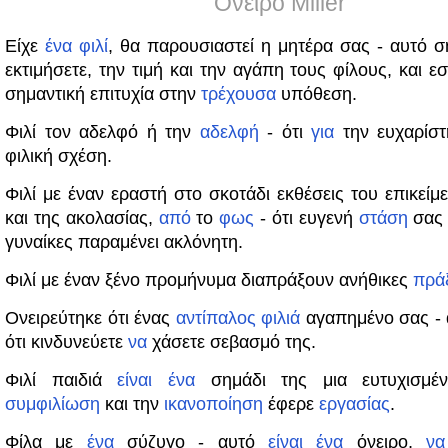
Όνειρο Miller
Είχε
ένα
φιλί
, θα παρουσιαστεί η μητέρα σας - αυτό ση
εκτιμήσετε, την τιμή και την αγάπη τους φίλους, και ε
σημαντική επιτυχία στην
τρέχουσα
υπόθεση.
Φιλί τον αδελφό ή την
αδελφή
- ότι
για
την ευχαρίστ
φιλική σχέση.
Φιλί με έναν εραστή στο σκοτάδι εκθέσεις του επικείμ
και της ακολασίας,
από
το
φως
- ότι ευγενή
στάση
σας 
γυναίκες παραμένει ακλόνητη.
Φιλί με έναν ξένο προμήνυμα διαπράξουν ανήθικες
πράξ
Ονειρεύτηκε ότι ένας
αντίπαλος
φιλιά
αγαπημένο σας - 
ότι κινδυνεύετε
να
χάσετε σεβασμό της.
Φιλί παιδιά
είναι
ένα
σημάδι της μια ευτυχισμ
συμφιλίωση
και την
ικανοποίηση
έφερε
εργασίας
.
Φίλα με
ένα
σύζυγο - αυτό
είναι
ένα
όνειρο,
να