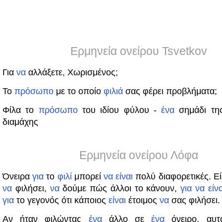
Ερμηνεία ονείρου Tsvetkov
Για
να
αλλάξετε, Χωρισμένος;
Το
πρόσωπο
με το οποίο
φιλιά
σας φέρει προβλήματα;
Φίλα το
πρόσωπο
του ιδίου φύλου -
ένα
σημάδι της
διαμάχης
Ερμηνεία ονείρου Λόφα
Όνειρα
για
το
φιλί
μπορεί
να
είναι
πολύ διαφορετικές. Εί
να
φιλήσει,
να
δούμε πώς άλλοι το κάνουν,
για
να
είνα
για
το γεγονός ότι κάποιος
είναι
έτοιμος
να
σας φιλήσει.
Αν ήταν φιλώντας
ένα
άλλο σε
ένα
όνειρο, αυ