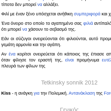
τίποτα δεν μπορεί
να
αλλάξει.
Φιλί με έναν ξένο υπόσχεται ανήθικη
συμπεριφορά
και 
Ένα όνειρο στο οποίο το αγαπημένο σας
φιλιά
αντίπαλό
ότι μπορεί
να
χάσουν το σεβασμό της.
Εάν οι σύζυγοι ονειρεύονται ότι φιλιούνται, αυτό προ
γεμάτη αρμονία και την αγάπη.
Αν
ένα
κορίτσι ονειρεύεται ότι κάποιος της έπιασε α
όταν φίλησε τον εραστή της,
είναι
προμήνυμα
ευτέ
πλευρά των φίλων της
Tetkinsky sonnik 2012
Kiss
- η ανάγκη
για
την Πολεμική.
Αντανάκλαση
της
For
Γενικός