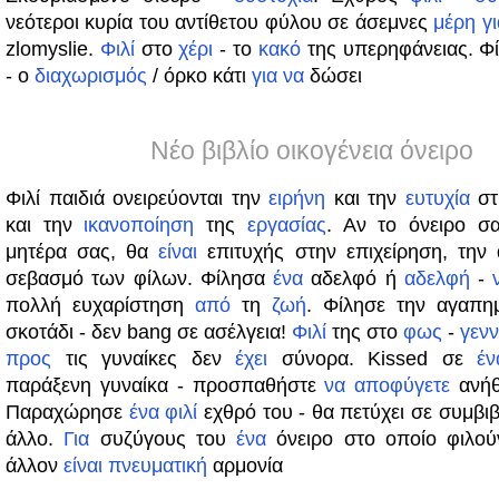
νεότεροι κυρία του αντίθετου φύλου σε άσεμνες
μέρη
γι
zlomyslie.
Φιλί
στο
χέρι
- το
κακό
της υπερηφάνειας. Φ
- ο
διαχωρισμός
/ όρκο κάτι
για
να
δώσει
Νέο βιβλίο οικογένεια όνειρο
Φιλί παιδιά ονειρεύονται την
ειρήνη
και την
ευτυχία
στ
και την
ικανοποίηση
της
εργασίας
. Αν το όνειρο σα
μητέρα σας, θα
είναι
επιτυχής στην επιχείρηση, την 
σεβασμό των φίλων. Φίλησα
ένα
αδελφό ή
αδελφή
-
πολλή ευχαρίστηση
από
τη
ζωή
. Φίλησε την αγαπη
σκοτάδι - δεν bang σε ασέλγεια!
Φιλί
της στο
φως
-
γεν
προς
τις γυναίκες δεν
έχει
σύνορα. Kissed σε
έν
παράξενη γυναίκα - προσπαθήστε
να
αποφύγετε
ανήθ
Παραχώρησε
ένα
φιλί
εχθρό του - θα πετύχει σε συμβι
άλλο.
Για
συζύγους του
ένα
όνειρο στο οποίο φιλού
άλλον
είναι
πνευματική
αρμονία