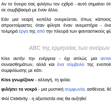
Αν το όνειρο σας φιλήσω τον εχθρό - αυτό σημαίνει ότι
σε συμβιβασμό με έναν άλλο.
Εάν μια νεαρή κοπέλα ονειρεύεται, όπως κάποιο
απροετοίμαστες όταν φίλησε έναν ανεμιστήρα - όνε
τολμηρά
έργα
της
από
την πλευρά των φανταστικούς φί
ABC της ερμηνείας των ονείρων
Kiss αυτήν την ενέργεια - όχι απλώς μια
αντα
συναισθημάτων, αλλά και
ένα
σύμβολο
της ενοποίη
συμφιλίωσης με κάτι.
Kiss γνωρίζουν
- αλλαγή, τη φιλία.
φιλήσει το νεκρό
- μια μυστική
συμφωνία
, ασθένεια, θ
Φιλί Celebrity - η αξιοπιστία σας θα αυξηθεί