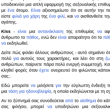
υποδεικνύει μια απλή εφαρμογή της σεξουαλικής επιθυ
με
ένα
άτομο.
Είναι
αξιοσημείωτο ότι σε αυτήν την π
είστε
φιλιά
για
χάρη
της
ένα
φιλί
, και
να
αισθανθείτε την
αγάπης.
Kiss
-
είναι
μια
αντανάκλαση
της επιθυμίας
να
αφυ
άνθρωπο το
πάθος
, ενώ δεν
είναι
απαραίτητο ότι το
πά
να
εκδηλωθεί.
Δείτε πώς φιλάει άλλους ανθρώπους - αυτό σημαίνει ότ
πολύ
για
αυτούς τους χαρακτήρες, και λέει ότι στη
ζ
ανθρώπων, παίρνετε πάρα πολύ ενεργή συμμετοχή. Κατ
κληθεί φορές όταν
έχετε
ονειρευτεί ότι φιλώντας κάπο
σας:.
Εδώ μπορείτε
να
μιλήσετε
για
την εύγλωττη ένδειξη τ
μια
τάση
για
ηδονοβλεψία
, η οποία εκδηλώνεται με τη σ
Αν το ξύπνημά σας συνοδεύεται
από
το
αίσθημα
ότι κά
σας φιλήσει, μπορεί
να
υποδηλώνει μια σεξουαλι