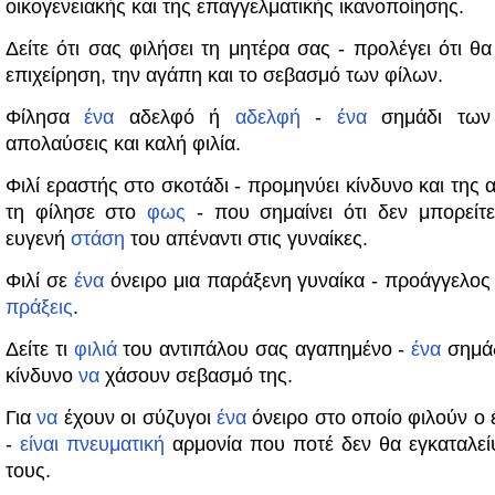
οικογενειακής και της επαγγελματικής ικανοποίησης.
Δείτε ότι σας φιλήσει τη μητέρα σας - προλέγει ότι θα
επιχείρηση, την αγάπη και το σεβασμό των φίλων.
Φίλησα
ένα
αδελφό ή
αδελφή
-
ένα
σημάδι των 
απολαύσεις και καλή φιλία.
Φιλί εραστής στο σκοτάδι - προμηνύει κίνδυνο και της 
τη φίλησε στο
φως
- που σημαίνει ότι δεν μπορείτ
ευγενή
στάση
του απέναντι στις γυναίκες.
Φιλί σε
ένα
όνειρο μια παράξενη γυναίκα - προάγγελος
πράξεις
.
Δείτε τι
φιλιά
του αντιπάλου σας αγαπημένο -
ένα
σημάδ
κίνδυνο
να
χάσουν σεβασμό της.
Για
να
έχουν οι σύζυγοι
ένα
όνειρο στο οποίο φιλούν ο 
-
είναι
πνευματική
αρμονία που ποτέ δεν θα εγκαταλε
τους.