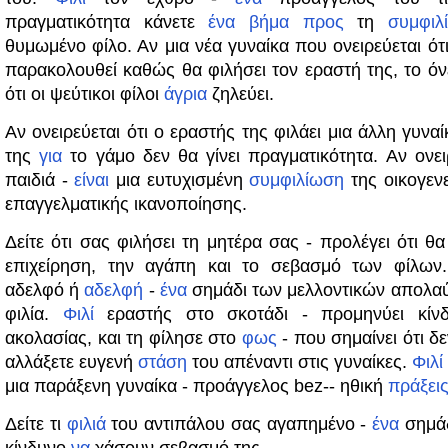
πραγματικότητα κάνετε
ένα
βήμα
προς
τη
συμφιλ
θυμωμένο φίλο. Αν μια νέα γυναίκα που ονειρεύεται ότ
παρακολουθεί καθώς θα φιλήσει τον εραστή της, το όν
ότι οι ψεύτικοι φίλοι
άγρια
​​ζηλεύει.
Αν ονειρεύεται ότι ο εραστής της φιλάει μια άλλη γυναί
της
για
το γάμο δεν θα γίνει πραγματικότητα. Αν ονει
παιδιά -
είναι
μια ευτυχισμένη
συμφιλίωση
της οικογενε
επαγγελματικής ικανοποίησης.
Δείτε ότι σας φιλήσει τη μητέρα σας - προλέγει ότι θα
επιχείρηση, την αγάπη και το σεβασμό των φίλω
αδελφό ή
αδελφή
-
ένα
σημάδι των μελλοντικών απολαύ
φιλία.
Φιλί
εραστής στο σκοτάδι - προμηνύει κίνδ
ακολασίας, και τη φίλησε στο
φως
- που σημαίνει ότι δ
αλλάξετε ευγενή
στάση
του απέναντι στις γυναίκες.
Φιλί
μια παράξενη γυναίκα - προάγγελος bez-- ηθική
πράξει
Δείτε τι
φιλιά
του αντιπάλου σας αγαπημένο -
ένα
σημάδ