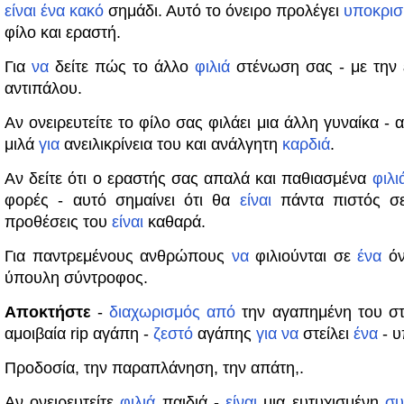
είναι
ένα
κακό
σημάδι. Αυτό το όνειρο προλέγει
υποκρισ
φίλο και εραστή.
Για
να
δείτε πώς το άλλο
φιλιά
στένωση σας - με την 
αντιπάλου.
Αν ονειρευτείτε το φίλο σας φιλάει μια άλλη γυναίκα - 
μιλά
για
ανειλικρίνεια του και ανάλγητη
καρδιά
.
Αν δείτε ότι ο εραστής σας απαλά και παθιασμένα
φιλι
φορές - αυτό σημαίνει ότι θα
είναι
πάντα πιστός σε
προθέσεις του
είναι
καθαρά.
Για παντρεμένους ανθρώπους
να
φιλιούνται σε
ένα
όν
ύπουλη σύντροφος.
Αποκτήστε
-
διαχωρισμός
από
την αγαπημένη του στο
αμοιβαία rip αγάπη -
ζεστό
αγάπης
για
να
στείλει
ένα
- υ
Προδοσία, την παραπλάνηση, την απάτη,.
Αν ονειρευτείτε
φιλιά
παιδιά -
είναι
μια ευτυχισμένη
συ