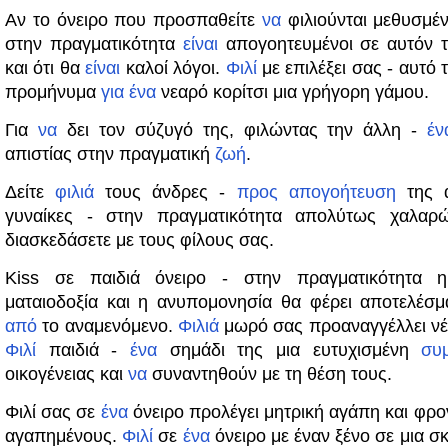
Αν το όνειρο που προσπαθείτε
να
φιλιούνται μεθυσμέ
στην πραγματικότητα
είναι
απογοητευμένοι σε αυτόν 
και ότι θα
είναι
καλοί λόγοι.
Φιλί
με επιλέξει σας - αυτό 
προμήνυμα
για
ένα
νεαρό κορίτσι μια γρήγορη γάμου.
Για
να
δει τον σύζυγό της, φιλώντας την άλλη -
έν
απιστίας στην πραγματική
ζωή
.
Δείτε
φιλιά
τους άνδρες -
προς
απογοήτευση
της α
γυναίκες - στην πραγματικότητα απολύτως χαλαρ
διασκεδάσετε με τους φίλους σας.
Kiss σε παιδιά όνειρο - στην πραγματικότητα η
ματαιοδοξία και η ανυπομονησία θα φέρει αποτελέσμ
από
το αναμενόμενο.
Φιλιά
μωρό σας προαναγγέλλει νέ
Φιλί
παιδιά -
ένα
σημάδι της μια ευτυχισμένη
συ
οικογένειας και
να
συναντηθούν με τη θέση τους.
Φιλί σας σε
ένα
όνειρο προλέγει μητρική αγάπη και φρο
αγαπημένους.
Φιλί
σε
ένα
όνειρο με έναν ξένο σε μια σ