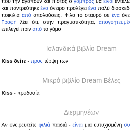
που την αγαπούν και πιστός ο
γαμπρός
θα
είναι
εντελ
και παντρεύτηκε
ένα
όνειρο προλέγει
ένα
πολύ διασκεδα
ποικιλία
από
απολαύσεις. Φίλα το σταυρό σε
ένα
όνει
Γραφή
λέει ότι, στην πραγματικότητα,
απογοητευμέ
επιλεγεί πριν
από
το γάμο
Ισλανδικά βιβλίο Dream
Kiss δείτε
-
προς
τέρψη των
Μικρό βιβλίο Dream Βέλες
Kiss
- προδοσία
Διερμηνέων
Αν ονειρευτείτε
φιλιά
παιδιά -
είναι
μια ευτυχισμένη
συ