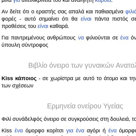
μιλά
για
ανειλικρίνεια του και ανάλγητη
καρδιά
.
Αν δείτε ότι ο εραστής σας απαλά και παθιασμένα
φιλι
φορές - αυτό σημαίνει ότι θα
είναι
πάντα πιστός σε
προθέσεις του
είναι
καθαρά.
Για παντρεμένους ανθρώπους
να
φιλιούνται σε
ένα
όν
ύπουλη σύντροφος
Βιβλίο όνειρο των γυναικών Ανατο
Kiss κάποιος
- σε χωρίστρα με αυτό το άτομο και τ
των σχέσεων
Ερμηνεία ονείρου Υγείας
Φιλί συνάδελφός όνειρο σε συγκρούσεις στη δουλειά, τ
Kiss
ένα
όμορφο κορίτσι
για
ένα
αγόρι ή
ένα
όμορφ