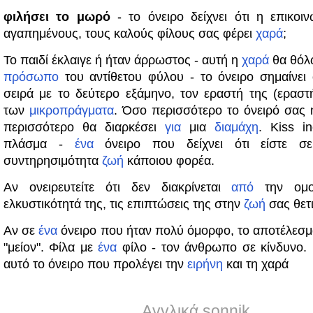
φιλήσει το μωρό
- το όνειρο δείχνει ότι η επικοι
αγαπημένους, τους καλούς φίλους σας φέρει
χαρά
;
Το παιδί έκλαιγε ή ήταν άρρωστος - αυτή η
χαρά
θα θόλω
πρόσωπο
του αντίθετου φύλου - το όνειρο σημαίνει ό
σειρά με το δεύτερο εξάμηνο, τον εραστή της (εραστ
των
μικροπράγματα
. Όσο περισσότερο το όνειρό σας
περισσότερο θα διαρκέσει
για
μια
διαμάχη
. Kiss i
πλάσμα -
ένα
όνειρο που δείχνει ότι είστε σε
συντηρησιμότητα
ζωή
κάποιου φορέα.
Αν ονειρευτείτε ότι δεν διακρίνεται
από
την ομο
ελκυστικότητά της, τις επιπτώσεις της στην
ζωή
σας θετι
Αν σε
ένα
όνειρο που ήταν πολύ όμορφο, το αποτέλεσμ
"μείον". Φίλα με
ένα
φίλο - τον άνθρωπο σε κίνδυνο.
αυτό το όνειρο που προλέγει την
ειρήνη
και τη χαρά
Αγγλικά sonnik