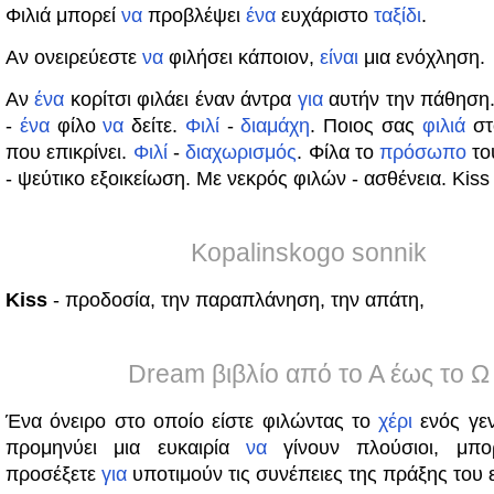
Φιλιά μπορεί
να
προβλέψει
ένα
ευχάριστο
ταξίδι
.
Αν ονειρεύεστε
να
φιλήσει κάποιον,
είναι
μια ενόχληση.
Αν
ένα
κορίτσι φιλάει έναν άντρα
για
αυτήν την πάθηση
-
ένα
φίλο
να
δείτε.
Φιλί
-
διαμάχη
. Ποιος σας
φιλιά
στ
που επικρίνει.
Φιλί
-
διαχωρισμός
. Φίλα το
πρόσωπο
το
- ψεύτικο εξοικείωση. Με νεκρός φιλών - ασθένεια. Kiss
Kopalinskogo sonnik
Kiss
- προδοσία, την παραπλάνηση, την απάτη,
Dream βιβλίο από το Α έως το Ω
Ένα όνειρο στο οποίο είστε φιλώντας το
χέρι
ενός γεν
προμηνύει μια ευκαιρία
να
γίνουν πλούσιοι, μπο
προσέξετε
για
υποτιμούν τις συνέπειες της πράξης του 