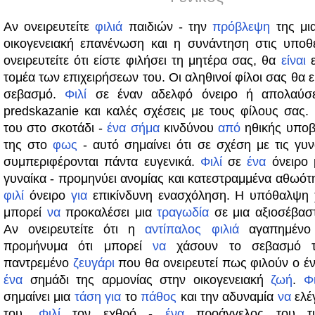
Αν ονειρευτείτε
φιλιά
παιδιών - την
πρόβλεψη
της μια
οικογενειακή επανένωση και η συνάντηση στις υποθέ
ονειρευτείτε ότι είστε φιλήσει τη μητέρα σας, θα
είναι
ε
τομέα των επιχειρήσεων του. Οι αληθινοί φίλοι σας θα 
σεβασμό.
Φιλί
σε έναν αδελφό όνειρο ή απολαύσ
predskazanie και καλές σχέσεις με τους φίλους σας.
του στο σκοτάδι -
ένα
σήμα
κινδύνου
από
ηθικής υποβ
της στο
φως
- αυτό σημαίνει ότι σε σχέση με τις γυ
συμπεριφέρονται πάντα ευγενικά.
Φιλί
σε
ένα
όνειρο 
γυναίκα - προμηνύει ανομίας και κατεστραμμένα αθωότ
φιλί
όνειρο
για
επικίνδυνη ενασχόληση. Η υπόθαλψη
μπορεί
να
προκαλέσει μια
τραγωδία
σε μια αξιοσέβα
Αν ονειρευτείτε ότι η
αντίπαλος
φιλιά
αγαπημένο
προμήνυμα ότι μπορεί
να
χάσουν το σεβασμό 
παντρεμένο
ζευγάρι
που θα ονειρευτεί πως φιλούν ο έν
ένα
σημάδι της αρμονίας στην οικογενειακή
ζωή
.
Φι
σημαίνει μια
τάση
για
το
πάθος
και την αδυναμία
να
ελέγ
του.
Φιλί
τον εχθρό -
ένα
προάγγελος του 