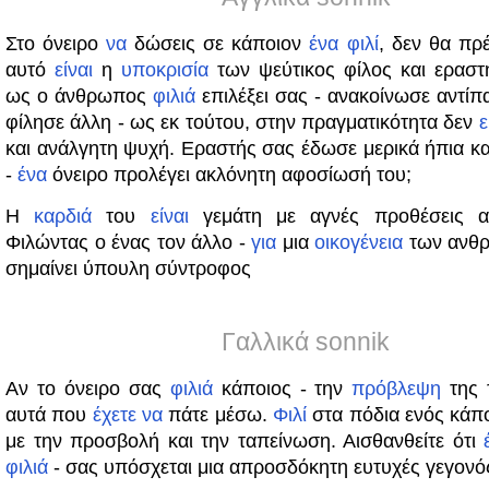
Στο όνειρο
να
δώσεις σε κάποιον
ένα
φιλί
, δεν θα πρ
αυτό
είναι
η
υποκρισία
των ψεύτικος φίλος και ερασ
ως ο άνθρωπος
φιλιά
επιλέξει σας - ανακοίνωσε αντίπ
φίλησε άλλη - ως εκ τούτου, στην πραγματικότητα δεν
ε
και ανάλγητη ψυχή. Εραστής σας έδωσε μερικά ήπια κ
-
ένα
όνειρο προλέγει ακλόνητη αφοσίωσή του;
Η
καρδιά
του
είναι
γεμάτη με αγνές προθέσεις απέ
Φιλώντας ο ένας τον άλλο -
για
μια
οικογένεια
των ανθρ
σημαίνει ύπουλη σύντροφος
Γαλλικά sonnik
Αν το όνειρο σας
φιλιά
κάποιος - την
πρόβλεψη
της 
αυτά που
έχετε
να
πάτε μέσω.
Φιλί
στα πόδια ενός κάπο
με την προσβολή και την ταπείνωση. Αισθανθείτε ότι
φιλιά
- σας υπόσχεται μια απροσδόκητη ευτυχές γεγονό