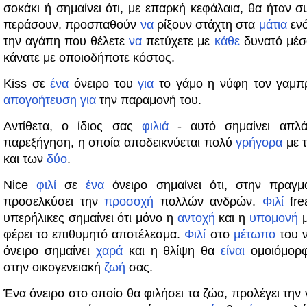
σοκάκι ή σημαίνει ότι, με επαρκή κεφάλαια, θα ήταν 
περάσουν, προσπαθούν
να
ρίξουν στάχτη στα
μάτια
ενό
την αγάπη που θέλετε
να
πετύχετε με
κάθε
δυνατό μέσο,
κάνατε με οποιοδήποτε κόστος.
Kiss σε
ένα
όνειρο του
για
το γάμο η νύφη τον γαμπ
απογοήτευση
για
την παραμονή του.
Αντίθετα, ο ίδιος σας
φιλιά
- αυτό σημαίνει απ
παρεξήγηση, η οποία αποδεικνύεται πολύ
γρήγορα
με 
και των
δύο
.
Nice
φιλί
σε
ένα
όνειρο σημαίνει ότι, στην πραγμα
προσελκύσει την
προσοχή
πολλών ανδρών.
Φιλί
fre
υπερήλικες σημαίνει ότι μόνο η
αντοχή
και η
υπομονή
μ
φέρει το επιθυμητό αποτέλεσμα.
Φιλί
στο
μέτωπο
του 
όνειρο σημαίνει
χαρά
και η θλίψη θα
είναι
ομοιόμορφ
στην οικογενειακή
ζωή
σας.
Ένα όνειρο στο οποίο θα φιλήσει τα ζώα, προλέγει την