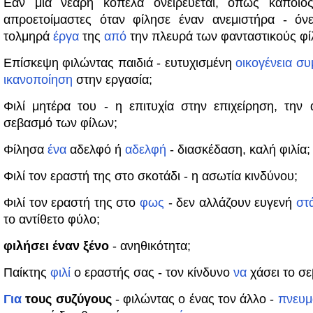
Εάν μια νεαρή κοπέλα ονειρεύεται, όπως κάποιο
απροετοίμαστες όταν φίλησε έναν ανεμιστήρα - όνε
τολμηρά
έργα
της
από
την πλευρά των φανταστικούς φί
Επίσκεψη φιλώντας παιδιά - ευτυχισμένη
οικογένεια
συ
ικανοποίηση
στην εργασία;
Φιλί μητέρα του - η επιτυχία στην επιχείρηση, την
σεβασμό των φίλων;
Φίλησα
ένα
αδελφό ή
αδελφή
- διασκέδαση, καλή φιλία;
Φιλί τον εραστή της στο σκοτάδι - η ασωτία κινδύνου;
Φιλί τον εραστή της στο
φως
- δεν αλλάζουν ευγενή
στ
το αντίθετο φύλο;
φιλήσει έναν ξένο
- ανηθικότητα;
Παίκτης
φιλί
ο εραστής σας - τον κίνδυνο
να
χάσει το σε
Για
τους συζύγους
- φιλώντας ο ένας τον άλλο -
πνευμ