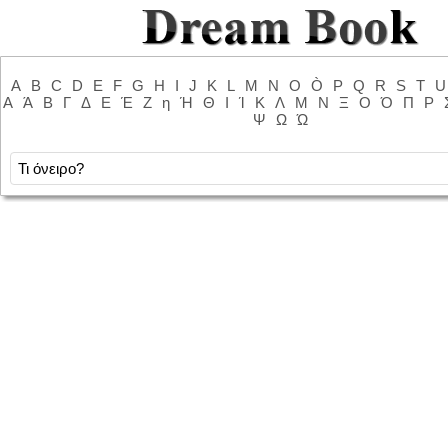
A
B
C
D
E
F
G
H
I
J
K
L
M
N
O
Ò
P
Q
R
S
T
U
Α
Ά
Β
Γ
Δ
Ε
Έ
Ζ
η
Ή
Θ
Ι
Ί
Κ
Λ
Μ
Ν
Ξ
Ο
Ό
Π
Ρ
Ψ
Ω
Ώ