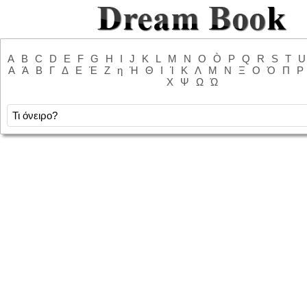
A
B
C
D
E
F
G
H
I
J
K
L
M
N
O
Ò
P
Q
R
S
T
U
Α
Ά
Β
Γ
Δ
Ε
Έ
Ζ
η
Ή
Θ
Ι
Ί
Κ
Λ
Μ
Ν
Ξ
Ο
Ό
Π
Ρ
Χ
Ψ
Ω
Ώ