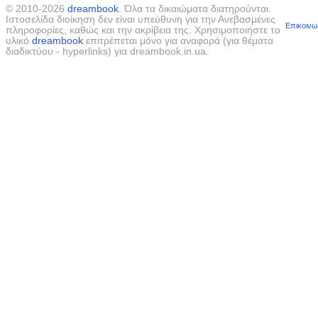
© 2010-2026
dreambook
. Όλα τα δικαιώματα διατηρούνται.
Ιστοσελίδα διοίκηση δεν είναι υπεύθυνη για την Ανεβασμένες
Επικοινω
πληροφορίες, καθώς και την ακρίβεια της. Χρησιμοποιήστε το
υλικό
dreambook
επιτρέπεται μόνο για αναφορά (για θέματα
διαδικτύου - hyperlinks) για dreambook.in.ua.