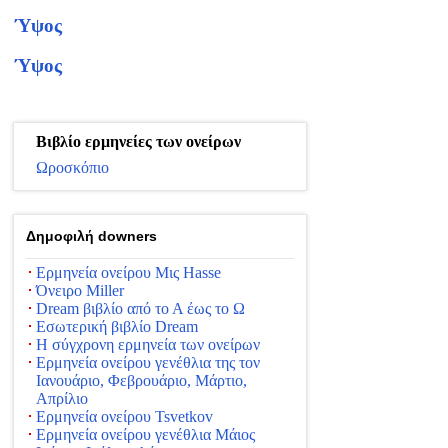
Ύψος
Ύψος
Βιβλίο ερμηνείες των ονείρων
Ωροσκόπιο
Δημοφιλή downers
Ερμηνεία ονείρου Μις Hasse
Όνειρο Miller
Dream βιβλίο από το Α έως το Ω
Εσωτερική βιβλίο Dream
Η σύγχρονη ερμηνεία των ονείρων
Ερμηνεία ονείρου γενέθλια της τον
Ιανουάριο, Φεβρουάριο, Μάρτιο,
Απρίλιο
Ερμηνεία ονείρου Tsvetkov
Ερμηνεία ονείρου γενέθλια Μάιος