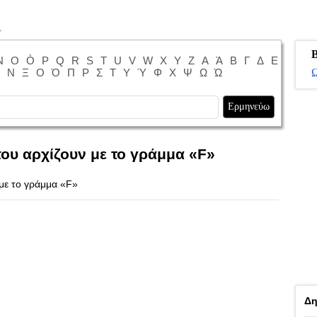
Β
N
O
Ò
P
Q
R
S
T
U
V
W
X
Y
Z
Α
Ά
Β
Γ
Δ
Ε
Ν
Ξ
Ο
Ό
Π
Ρ
Σ
Τ
Υ
Ύ
Φ
Χ
Ψ
Ω
Ώ
Ω
ου αρχίζουν με το γράμμα «F»
 με το γράμμα «F»
Δη