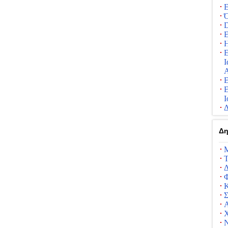
Ε
Ό
D
Ε
Η
Ε
Ι
Α
Ε
Ε
Ι
Δ
Δη
Μ
Τ
Δ
Κ
Σ
Α
Ν