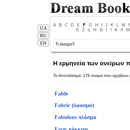
A
B
C
D
E
F
G
H
I
J
K
L
M
UA
Έ
Ζ
η
Ή
Θ
Ι
Ί
Κ
Λ
Μ
RU
EN
Η ερμηνεία των ονείρων π
Το Αποτέλεσμα: 176 όνειρα που αρχίζουν
Fable
Fabric (ύφασμα)
Fabulous πλάσμα
Face: κόκκινο