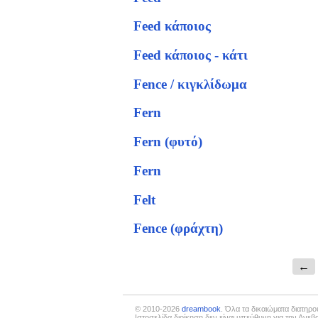
Feed κάποιος
Feed κάποιος - κάτι
Fence / κιγκλίδωμα
Fern
Fern (φυτό)
Fern
Felt
Fence (φράχτη)
←
© 2010-2026
dreambook
. Όλα τα δικαιώματα διατηρο
Ιστοσελίδα διοίκηση δεν είναι υπεύθυνη για την Ανε