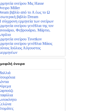
ρμηνεία ονείρου Μις Hasse
νειρο Miller
ream βιβλίο από το Α έως το Ω
σωτερική βιβλίο Dream
 σύγχρονη ερμηνεία των ονείρων
ρμηνεία ονείρου γενέθλια της τον
ανουάριο, Φεβρουάριο, Μάρτιο,
πρίλιο
ρμηνεία ονείρου Tsvetkov
ρμηνεία ονείρου γενέθλια Μάιος
ούνιος Ιούλιος Αύγουστος
ιερμηνέων
μοφιλή όνειρα
αλλιά
σουρέκια
όντια
Φόρεμα
αρπούζι
ταφύλια
υτοκίνητο
Χελώνα
τομάτες