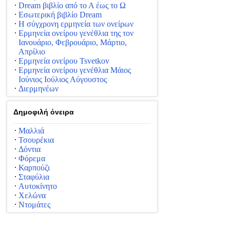
Dream βιβλίο από το Α έως το Ω
Εσωτερική βιβλίο Dream
Η σύγχρονη ερμηνεία των ονείρων
Ερμηνεία ονείρου γενέθλια της τον
Ιανουάριο, Φεβρουάριο, Μάρτιο,
Απρίλιο
Ερμηνεία ονείρου Tsvetkov
Ερμηνεία ονείρου γενέθλια Μάιος
Ιούνιος Ιούλιος Αύγουστος
Διερμηνέων
Δημοφιλή όνειρα
Μαλλιά
Τσουρέκια
Δόντια
Φόρεμα
Καρπούζι
Σταφύλια
Αυτοκίνητο
Χελώνα
Ντομάτες