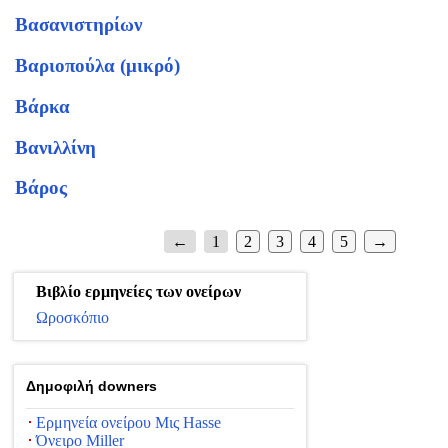
Βασανιστηρίων
Βαριοπούλα (μικρό)
Βάρκα
Βανιλλίνη
Βάρος
←
1
2
3
4
5
→
Βιβλίο ερμηνείες των ονείρων
Ωροσκόπιο
Δημοφιλή downers
Ερμηνεία ονείρου Μις Hasse
Όνειρο Miller