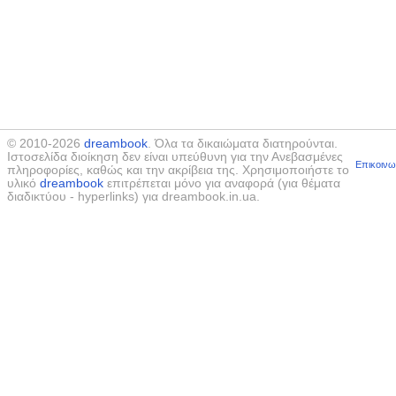
© 2010-2026
dreambook
. Όλα τα δικαιώματα διατηρούνται.
Ιστοσελίδα διοίκηση δεν είναι υπεύθυνη για την Ανεβασμένες
Επικοινω
πληροφορίες, καθώς και την ακρίβεια της. Χρησιμοποιήστε το
υλικό
dreambook
επιτρέπεται μόνο για αναφορά (για θέματα
διαδικτύου - hyperlinks) για dreambook.in.ua.