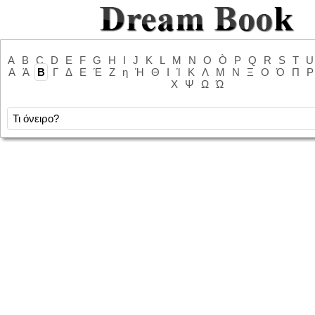
A
B
C
D
E
F
G
H
I
J
K
L
M
N
O
Ò
P
Q
R
S
T
U
Α
Ά
Β
Γ
Δ
Ε
Έ
Ζ
η
Ή
Θ
Ι
Ί
Κ
Λ
Μ
Ν
Ξ
Ο
Ό
Π
Ρ
Χ
Ψ
Ω
Ώ