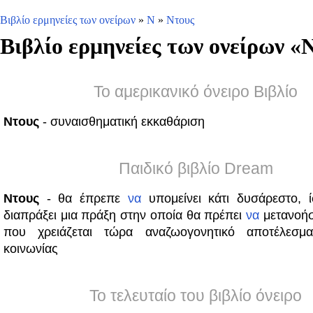
Βιβλίο ερμηνείες των ονείρων
»
Ν
»
Ντους
Βιβλίο ερμηνείες των ονείρων «
Ν
Το αμερικανικό όνειρο Βιβλίο
Ντους
- συναισθηματική εκκαθάριση
Παιδικό βιβλίο Dream
Ντους
- θα έπρεπε
να
υπομείνει κάτι δυσάρεστο, ί
διαπράξει μια πράξη στην οποία θα πρέπει
να
μετανοήσ
που χρειάζεται τώρα αναζωογονητικό αποτέλεσμ
κοινωνίας
Το τελευταίο του βιβλίο όνειρο