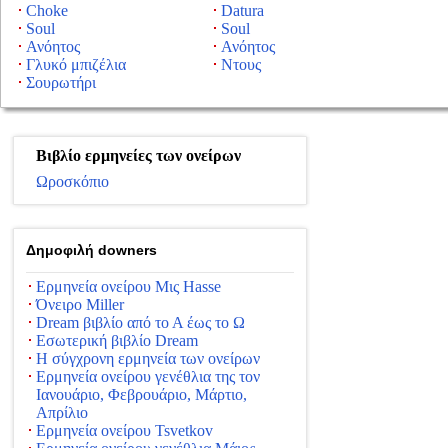
Choke
Datura
Soul
Soul
Ανόητος
Ανόητος
Γλυκό μπιζέλια
Ντους
Σουρωτήρι
Βιβλίο ερμηνείες των ονείρων
Ωροσκόπιο
Δημοφιλή downers
Ερμηνεία ονείρου Μις Hasse
Όνειρο Miller
Dream βιβλίο από το Α έως το Ω
Εσωτερική βιβλίο Dream
Η σύγχρονη ερμηνεία των ονείρων
Ερμηνεία ονείρου γενέθλια της τον
Ιανουάριο, Φεβρουάριο, Μάρτιο,
Απρίλιο
Ερμηνεία ονείρου Tsvetkov