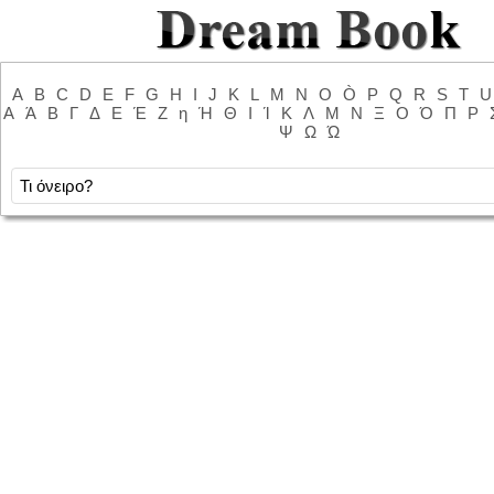
A
B
C
D
E
F
G
H
I
J
K
L
M
N
O
Ò
P
Q
R
S
T
U
Α
Ά
Β
Γ
Δ
Ε
Έ
Ζ
η
Ή
Θ
Ι
Ί
Κ
Λ
Μ
Ν
Ξ
Ο
Ό
Π
Ρ
Ψ
Ω
Ώ