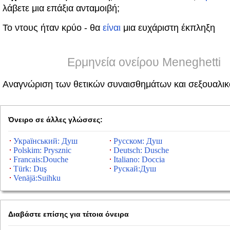
λάβετε μια επάξια ανταμοιβή;
Το ντους ήταν κρύο - θα
είναι
μια ευχάριστη έκπληξη
Ερμηνεία ονείρου Meneghetti
Αναγνώριση των θετικών συναισθημάτων και σεξουαλικ
Όνειρο σε άλλες γλώσσες:
Український: Душ
Русском: Душ
Polskim: Prysznic
Deutsch: Dusche
Francais:Douche
Italiano: Doccia
Türk: Duş
Рускай:Душ
Venäjä:Suihku
Διαβάστε επίσης για τέτοια όνειρα