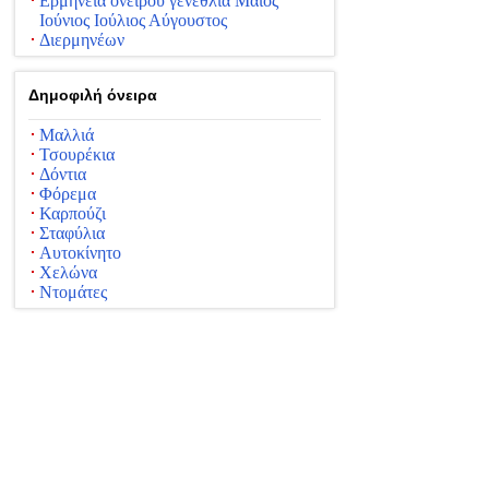
Ερμηνεία ονείρου γενέθλια Μάιος
Ιούνιος Ιούλιος Αύγουστος
Διερμηνέων
Δημοφιλή όνειρα
Μαλλιά
Τσουρέκια
Δόντια
Φόρεμα
Καρπούζι
Σταφύλια
Αυτοκίνητο
Χελώνα
Ντομάτες