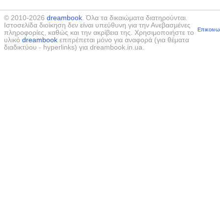
© 2010-2026
dreambook
. Όλα τα δικαιώματα διατηρούνται.
Ιστοσελίδα διοίκηση δεν είναι υπεύθυνη για την Ανεβασμένες
Επικοινω
πληροφορίες, καθώς και την ακρίβεια της. Χρησιμοποιήστε το
υλικό
dreambook
επιτρέπεται μόνο για αναφορά (για θέματα
διαδικτύου - hyperlinks) για dreambook.in.ua.