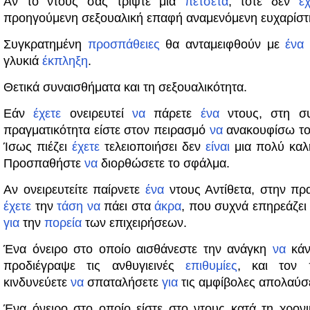
Αν το ντους σας τρίψτε μια
πετσέτα
, τότε δεν
έχ
προηγούμενη σεξουαλική επαφή αναμενόμενη ευχαρίστ
Συγκρατημένη
προσπάθειες
θα ανταμειφθούν με
ένα
γλυκιά
έκπληξη
.
Θετικά συναισθήματα και τη σεξουαλικότητα.
Εάν
έχετε
ονειρευτεί
να
πάρετε
ένα
ντους, στη συ
πραγματικότητα είστε στον πειρασμό
να
ανακουφίσω τον
Ίσως πιέζει
έχετε
τελειοποιήσει δεν
είναι
μια πολύ καλ
Προσπαθήστε
να
διορθώσετε το σφάλμα.
Αν ονειρευτείτε παίρνετε
ένα
ντους Αντίθετα, στην πρ
έχετε
την
τάση
να
πάει στα
άκρα
, που συχνά επηρεάζε
για
την
πορεία
των επιχειρήσεων.
Ένα όνειρο στο οποίο αισθάνεστε την ανάγκη
να
κάν
προδιέγραψε τις ανθυγιεινές
επιθυμίες
, και τον 
κινδυνεύετε
να
σπαταλήσετε
για
τις αμφίβολες απολαύσε
Ένα όνειρο στο οποίο είστε στο ντους κατά τη χρονι