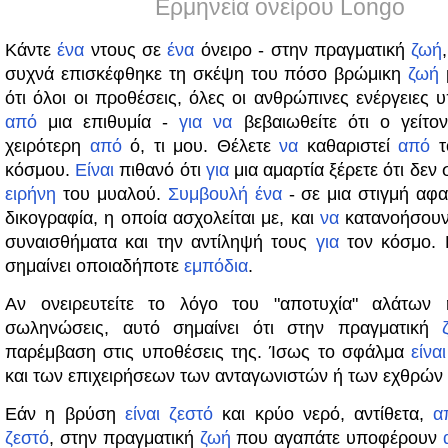
Ερμηνεία ονείρου Longo
Κάντε
ένα
ντους σε
ένα
όνειρο - στην πραγματική
ζωή
συχνά επισκέφθηκε τη σκέψη του πόσο βρώμικη
ζωή
ότι όλοι οι προθέσεις, όλες οι ανθρώπινες ενέργειες 
από
μια επιθυμία -
για
να
βεβαιωθείτε ότι ο γείτο
χειρότερη
από
ό, τι μου. Θέλετε
να
καθαριστεί
από
τ
κόσμου.
Είναι
πιθανό ότι
για
μια αμαρτία ξέρετε ότι δεν
ειρήνη
του μυαλού.
Συμβουλή
ένα
- σε μια στιγμή αφα
δικογραφία, η οποία ασχολείται με, και
να
κατανοήσουν 
συναισθήματα και την αντίληψή τους
για
τον κόσμο. 
σημαίνει οποιαδήποτε
εμπόδια
.
Αν ονειρευτείτε το λόγο του "αποτυχία" αλάτων
σωληνώσεις, αυτό σημαίνει ότι στην πραγματική
παρέμβαση στις υποθέσεις της. Ίσως το σφάλμα
είναι
και των επιχειρήσεων των ανταγωνιστών ή των εχθρών
Εάν η βρύση
είναι
ζεστό
και κρύο νερό, αντίθετα,
α
ζεστό
, στην πραγματική
ζωή
που αγαπάτε υποφέρουν