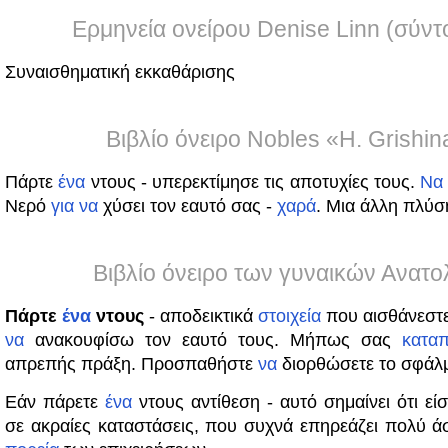
Ερμηνεία ονείρου Denise Linn (σύντ
Συναισθηματική εκκαθάρισης
Βιβλίο όνειρο Nobles «H. Grishin
Πάρτε
ένα
ντους - υπερεκτίμησε τις αποτυχίες τους.
Να
Νερό
για
να
χύσει τον εαυτό σας -
χαρά
. Μια άλλη πλύσ
Βιβλίο όνειρο των γυναικών Ανατο
Πάρτε
ένα
ντους
- αποδεικτικά
στοιχεία
που αισθάνεστε
να
ανακουφίσω τον εαυτό τους. Μήπως σας
καταπ
απρεπής πράξη. Προσπαθήστε
να
διορθώσετε το σφάλ
Εάν πάρετε
ένα
ντους αντίθεση - αυτό σημαίνει ότι είσ
σε ακραίες καταστάσεις, που συχνά επηρεάζει πολύ 