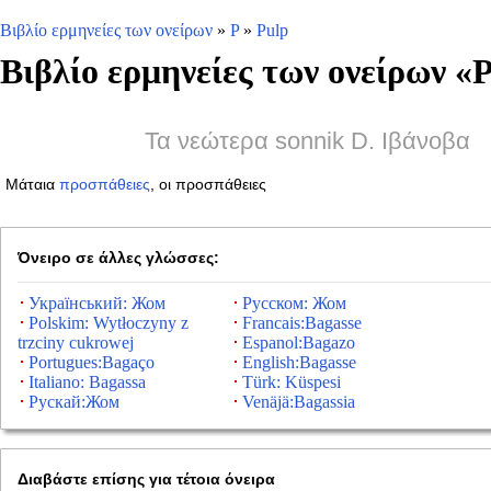
Βιβλίο ερμηνείες των ονείρων
»
P
»
Pulp
Βιβλίο ερμηνείες των ονείρων «
P
Τα νεώτερα sonnik D. Ιβάνοβα
Μάταια
προσπάθειες
, οι προσπάθειες
Όνειρο σε άλλες γλώσσες:
Український: Жом
Русском: Жом
Polskim: Wytłoczyny z
Francais:Bagasse
trzciny cukrowej
Espanol:Bagazo
Portugues:Bagaço
English:Bagasse
Italiano: Bagassa
Türk: Küspesi
Рускай:Жом
Venäjä:Bagassia
Διαβάστε επίσης για τέτοια όνειρα