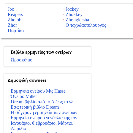
Joc
Jockey
Reapers
Zhokkey
Zholob
Zhonglersha
Zhor
Ο ταχυδακτυλουργός
Παρτίδα
Βιβλίο ερμηνείες των ονείρων
Ωροσκόπιο
Δημοφιλή downers
Ερμηνεία ονείρου Μις Hasse
Όνειρο Miller
Dream βιβλίο από το Α έως το Ω
Εσωτερική βιβλίο Dream
Η σύγχρονη ερμηνεία των ονείρων
Ερμηνεία ονείρου γενέθλια της τον
Ιανουάριο, Φεβρουάριο, Μάρτιο,
Απρίλιο