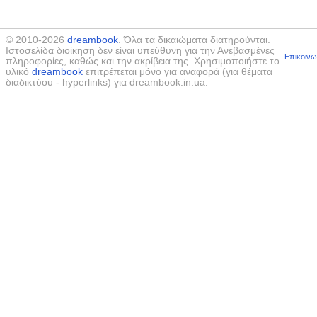
© 2010-2026
dreambook
. Όλα τα δικαιώματα διατηρούνται.
Ιστοσελίδα διοίκηση δεν είναι υπεύθυνη για την Ανεβασμένες
Επικοινω
πληροφορίες, καθώς και την ακρίβεια της. Χρησιμοποιήστε το
υλικό
dreambook
επιτρέπεται μόνο για αναφορά (για θέματα
διαδικτύου - hyperlinks) για dreambook.in.ua.