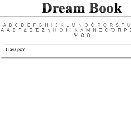
A
B
C
D
E
F
G
H
I
J
K
L
M
N
O
Ò
P
Q
R
S
T
U
Α
Ά
Β
Γ
Δ
Ε
Έ
Ζ
η
Ή
Θ
Ι
Ί
Κ
Λ
Μ
Ν
Ξ
Ο
Ό
Π
Ρ
Ψ
Ω
Ώ