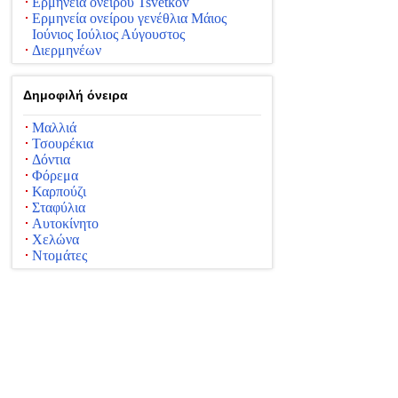
Ερμηνεία ονείρου Tsvetkov
Ερμηνεία ονείρου γενέθλια Μάιος
Ιούνιος Ιούλιος Αύγουστος
Διερμηνέων
Δημοφιλή όνειρα
Μαλλιά
Τσουρέκια
Δόντια
Φόρεμα
Καρπούζι
Σταφύλια
Αυτοκίνητο
Χελώνα
Ντομάτες