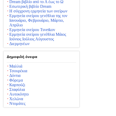
Dream βιβλίο από το Α έως το Ω
Εσωτερική βιβλίο Dream
Η σύγχρονη ερμηνεία των ονείρων
Ερμηνεία ονείρου γενέθλια της τον
Ιανουάριο, Φεβρουάριο, Μάρτιο,
Απρίλιο
Ερμηνεία ονείρου Tsvetkov
Ερμηνεία ονείρου γενέθλια Μάιος
Ιούνιος Ιούλιος Αύγουστος
Διερμηνέων
Δημοφιλή όνειρα
Μαλλιά
Τσουρέκια
Δόντια
Φόρεμα
Καρπούζι
Σταφύλια
Αυτοκίνητο
Χελώνα
Ντομάτες