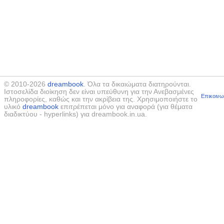
© 2010-2026
dreambook
. Όλα τα δικαιώματα διατηρούνται.
Ιστοσελίδα διοίκηση δεν είναι υπεύθυνη για την Ανεβασμένες
Επικοινω
πληροφορίες, καθώς και την ακρίβεια της. Χρησιμοποιήστε το
υλικό
dreambook
επιτρέπεται μόνο για αναφορά (για θέματα
διαδικτύου - hyperlinks) για dreambook.in.ua.