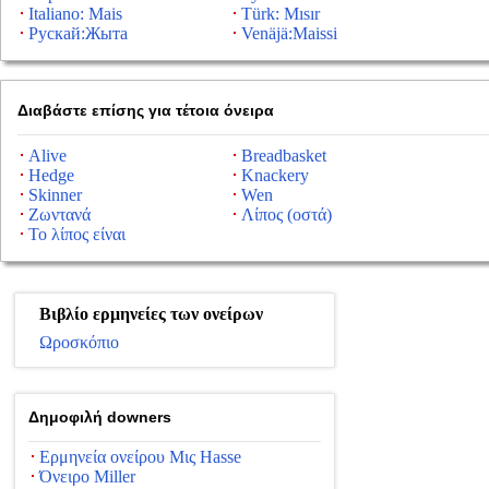
Italiano: Mais
Türk: Mısır
Рускай:Жыта
Venäjä:Maissi
Διαβάστε επίσης για τέτοια όνειρα
Alive
Breadbasket
Hedge
Knackery
Skinner
Wen
Ζωντανά
Λίπος (οστά)
Το λίπος είναι
Βιβλίο ερμηνείες των ονείρων
Ωροσκόπιο
Δημοφιλή downers
Ερμηνεία ονείρου Μις Hasse
Όνειρο Miller