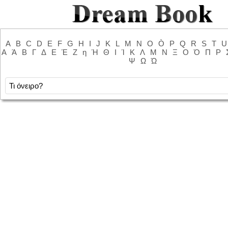
A
B
C
D
E
F
G
H
I
J
K
L
M
N
O
Ò
P
Q
R
S
T
U
Α
Ά
Β
Γ
Δ
Ε
Έ
Ζ
η
Ή
Θ
Ι
Ί
Κ
Λ
Μ
Ν
Ξ
Ο
Ό
Π
Ρ
Ψ
Ω
Ώ