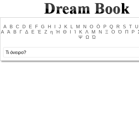
A
B
C
D
E
F
G
H
I
J
K
L
M
N
O
Ò
P
Q
R
S
T
U
Α
Ά
Β
Γ
Δ
Ε
Έ
Ζ
η
Ή
Θ
Ι
Ί
Κ
Λ
Μ
Ν
Ξ
Ο
Ό
Π
Ρ
Ψ
Ω
Ώ