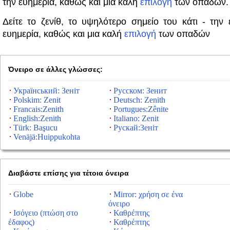
την ευημερία, καθώς και μια καλή
επιλογή
των οπαδών.
Δείτε το ζενίθ, το υψηλότερο σημείο του κάτι - την 
ευημερία, καθώς και μια καλή
επιλογή
των οπαδών
Όνειρο σε άλλες γλώσσες:
Український: Зеніт
Русском: Зенит
Polskim: Zenit
Deutsch: Zenith
Francais:Zenith
Portugues:Zênite
English:Zenith
Italiano: Zenit
Türk: Başucu
Рускай:Зеніт
Venäjä:Huippukohta
Διαβάστε επίσης για τέτοια όνειρα
Globe
Mirror: χρήση σε ένα
όνειρο
Ισόγειο (πτώση στο
Καθρέπτης
έδαφος)
Καθρέπτης