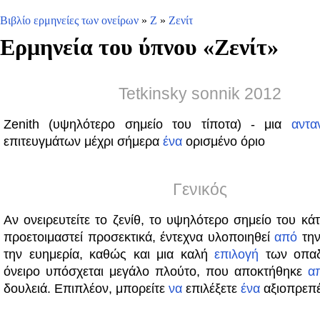
Βιβλίο ερμηνείες των ονείρων
»
Ζ
»
Ζενίτ
Ερμηνεία του ύπνου «
Ζενίτ
»
Tetkinsky sonnik 2012
Zenith (υψηλότερο σημείο του τίποτα) - μια
αντα
επιτευγμάτων μέχρι σήμερα
ένα
ορισμένο όριο
Γενικός
Αν ονειρευτείτε το ζενίθ, το υψηλότερο σημείο του κάτ
προετοιμαστεί προσεκτικά, έντεχνα υλοποιηθεί
από
την
την ευημερία, καθώς και μια καλή
επιλογή
των οπαδ
όνειρο υπόσχεται μεγάλο πλούτο, που αποκτήθηκε
α
δουλειά. Επιπλέον, μπορείτε
να
επιλέξετε
ένα
αξιοπρεπέ