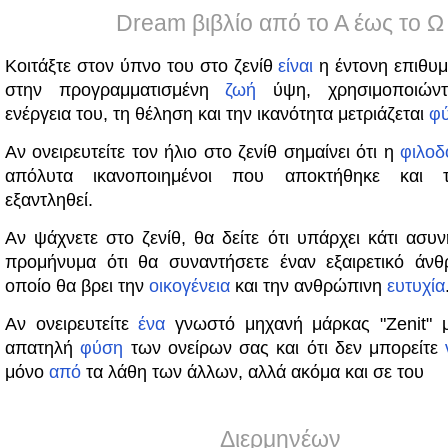
Dream βιβλίο από το Α έως το Ω
Κοιτάξτε στον ύπνο του στο ζενίθ
είναι
η έντονη επιθυ
στην προγραμματισμένη
ζωή
ύψη, χρησιμοποιών
ενέργεια του, τη θέληση και την ικανότητα μετριάζεται
φ
Αν ονειρευτείτε τον ήλιο στο ζενίθ σημαίνει ότι η
φιλοδ
απόλυτα ικανοποιημένοι που αποκτήθηκε και τι
εξαντληθεί.
Αν ψάχνετε στο ζενίθ, θα δείτε ότι υπάρχει κάτι ασυ
προμήνυμα ότι θα συναντήσετε έναν εξαιρετικό άν
οποίο θα βρει την
οικογένεια
και την ανθρώπινη
ευτυχία
Αν ονειρευτείτε
ένα
γνωστό μηχανή μάρκας "Zenit" 
απατηλή
φύση
των ονείρων σας και ότι δεν μπορείτε
μόνο
από
τα λάθη των άλλων, αλλά ακόμα και σε του
Διερμηνέων