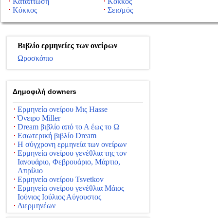
Κατάπτωση
Κόκκος
Κόκκος
Σεισμός
Βιβλίο ερμηνείες των ονείρων
Ωροσκόπιο
Δημοφιλή downers
Ερμηνεία ονείρου Μις Hasse
Όνειρο Miller
Dream βιβλίο από το Α έως το Ω
Εσωτερική βιβλίο Dream
Η σύγχρονη ερμηνεία των ονείρων
Ερμηνεία ονείρου γενέθλια της τον
Ιανουάριο, Φεβρουάριο, Μάρτιο,
Απρίλιο
Ερμηνεία ονείρου Tsvetkov
Ερμηνεία ονείρου γενέθλια Μάιος
Ιούνιος Ιούλιος Αύγουστος
Διερμηνέων