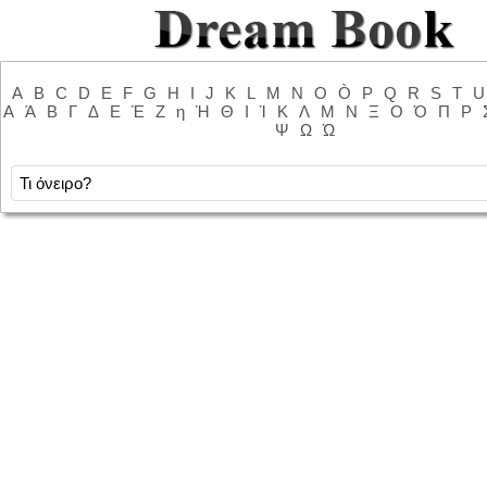
A
B
C
D
E
F
G
H
I
J
K
L
M
N
O
Ò
P
Q
R
S
T
U
Α
Ά
Β
Γ
Δ
Ε
Έ
Ζ
η
Ή
Θ
Ι
Ί
Κ
Λ
Μ
Ν
Ξ
Ο
Ό
Π
Ρ
Ψ
Ω
Ώ