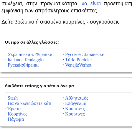
συνέχεια, στην πραγματικότητα,
να
είναι
προετοιμασ
εμφάνιση των απρόσκλητους επισκέπτες.
Δείτε βρώμικο ή σκισμένο κουρτίνες - συγκρούσεις
Όνειρο σε άλλες γλώσσες:
Український: Фіранки
Русском: Занавески
Italiano: Tendaggio
Türk: Perdeler
Рускай:Фіранкі
Venäjä:Verhot
Διαβάστε επίσης για τέτοια όνειρα
Stash
Αθλητισμός
Για να κλειδώσετε κάτι
Επάγγελμα
Έρωτα
Κουρτίνες
Κουρτίνες
Κουρτίνες
Πάγωμα