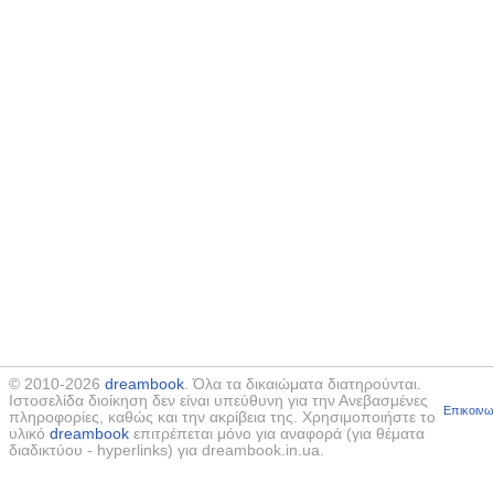
© 2010-2026
dreambook
. Όλα τα δικαιώματα διατηρούνται.
Ιστοσελίδα διοίκηση δεν είναι υπεύθυνη για την Ανεβασμένες
Επικοινω
πληροφορίες, καθώς και την ακρίβεια της. Χρησιμοποιήστε το
υλικό
dreambook
επιτρέπεται μόνο για αναφορά (για θέματα
διαδικτύου - hyperlinks) για dreambook.in.ua.