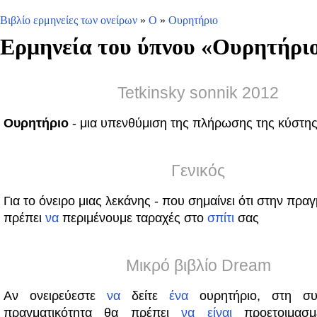
Βιβλίο ερμηνείες των ονείρων
»
Ο
»
Ουρητήριο
Ερμηνεία του ύπνου «
Ουρητήρι
Tetkinsky sonnik 2012
Ουρητήριο
- μια υπενθύμιση της πλήρωσης της κύστη
Γενικός
Για το όνειρο μιας λεκάνης - που σημαίνει ότι στην πρα
πρέπει
να
περιμένουμε ταραχές στο
σπίτι
σας
Μικρό βιβλίο Dream
Αν ονειρεύεστε
να
δείτε
ένα
ουρητήριο, στη συν
πραγματικότητα θα πρέπει
να
είναι
προετοιμασ