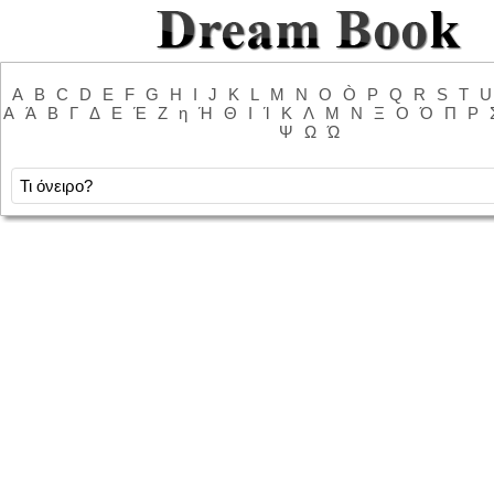
A
B
C
D
E
F
G
H
I
J
K
L
M
N
O
Ò
P
Q
R
S
T
U
Α
Ά
Β
Γ
Δ
Ε
Έ
Ζ
η
Ή
Θ
Ι
Ί
Κ
Λ
Μ
Ν
Ξ
Ο
Ό
Π
Ρ
Ψ
Ω
Ώ