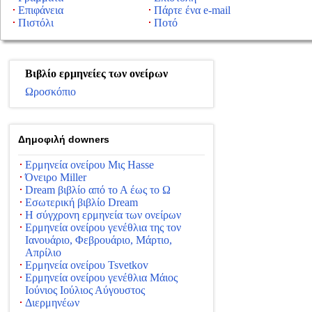
Επιφάνεια
Πάρτε ένα e-mail
Πιστόλι
Ποτό
Βιβλίο ερμηνείες των ονείρων
Ωροσκόπιο
Δημοφιλή downers
Ερμηνεία ονείρου Μις Hasse
Όνειρο Miller
Dream βιβλίο από το Α έως το Ω
Εσωτερική βιβλίο Dream
Η σύγχρονη ερμηνεία των ονείρων
Ερμηνεία ονείρου γενέθλια της τον
Ιανουάριο, Φεβρουάριο, Μάρτιο,
Απρίλιο
Ερμηνεία ονείρου Tsvetkov
Ερμηνεία ονείρου γενέθλια Μάιος
Ιούνιος Ιούλιος Αύγουστος
Διερμηνέων