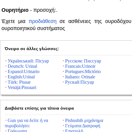
Ουρητήριο
- προσοχή:.
Έχετε μια
προδιάθεση
σε ασθένειες της ουροδόχου
ουροποιητικού συστήματος
Όνειρο σε άλλες γλώσσες:
Український: Пісуар
Русском: Писсуар
Deutsch: Urinal
Francais:Urinoir
Espanol:Urinario
Portugues:Mictório
English:Urinal
Italiano: Orinale
Türk: Pisuar
Рускай:Пісуар
Venäjä:Pisoaari
Διαβάστε επίσης για τέτοια όνειρα
Gun για να δείτε ή να
Pishushih μηχάνημα
πυροβολήσει
Γεύματα Διατροφή
Γράμματα
Επιστολή