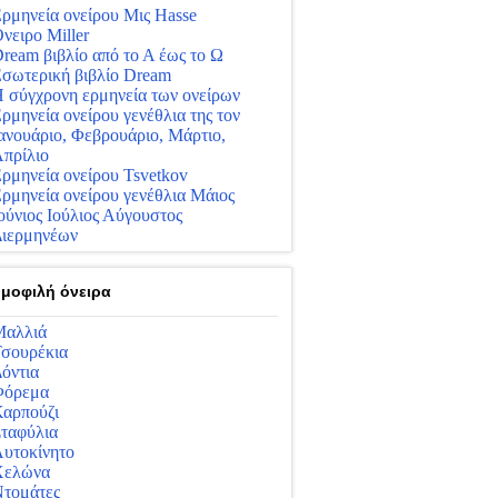
ρμηνεία ονείρου Μις Hasse
νειρο Miller
ream βιβλίο από το Α έως το Ω
σωτερική βιβλίο Dream
 σύγχρονη ερμηνεία των ονείρων
ρμηνεία ονείρου γενέθλια της τον
ανουάριο, Φεβρουάριο, Μάρτιο,
πρίλιο
ρμηνεία ονείρου Tsvetkov
ρμηνεία ονείρου γενέθλια Μάιος
ούνιος Ιούλιος Αύγουστος
ιερμηνέων
μοφιλή όνειρα
αλλιά
σουρέκια
όντια
Φόρεμα
αρπούζι
ταφύλια
υτοκίνητο
Χελώνα
τομάτες