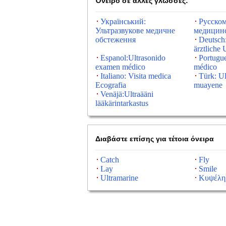
Όνειρο σε άλλες γλώσσες:
Український:
Русском
Ультразвукове медичне
медицинс
обстеження
Deutsch:
ärztliche
Espanol:Ultrasonido
Portugu
examen médico
médico
Italiano: Visita medica
Türk: Ul
Ecografia
muayene
Venäjä:Ultraääni
lääkärintarkastus
Διαβάστε επίσης για τέτοια όνειρα
Catch
Fly
Lay
Smile
Ultramarine
Κυψέλη