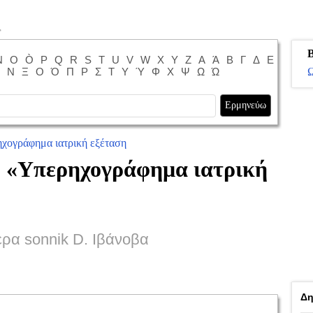
Β
N
O
Ò
P
Q
R
S
T
U
V
W
X
Y
Z
Α
Ά
Β
Γ
Δ
Ε
Ν
Ξ
Ο
Ό
Π
Ρ
Σ
Τ
Υ
Ύ
Φ
Χ
Ψ
Ω
Ώ
Ω
χογράφημα ιατρική εξέταση
 «
Υπερηχογράφημα ιατρική
ερα sonnik D. Ιβάνοβα
Δη