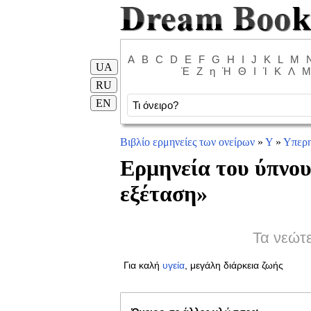
A
B
C
D
E
F
G
H
I
J
K
L
M
UA
Έ
Ζ
η
Ή
Θ
Ι
Ί
Κ
Λ
Μ
RU
EN
Βιβλίο ερμηνείες των ονείρων
»
Υ
»
Υπερη
Ερμηνεία του ύπνου
εξέταση
»
Τα νεώτ
Για καλή
υγεία
, μεγάλη διάρκεια ζωής