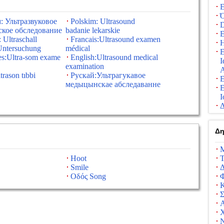
Ε
Ό
: Ультразвуковое
Polskim: Ultrasound
D
кое обследование
badanie lekarskie
Ε
 Ultraschall
Francais:Ultrasound examen
Η
 Untersuchung
médical
Ε
es:Ultra-som exame
English:Ultrasound medical
Ι
examination
Α
trason tıbbi
Рускай:Ультрагукавое
Ε
медыцынскае абследаванне
Ε
Ι
Δ
Δη
Μ
Hoot
Τ
Smile
Δ
Οδός Song
Κ
Σ
Α
Ν