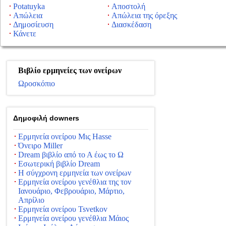
Potatuyka
Αποστολή
Απώλεια
Απώλεια της όρεξης
Δημοσίευση
Διασκέδαση
Κάνετε
Βιβλίο ερμηνείες των ονείρων
Ωροσκόπιο
Δημοφιλή downers
Ερμηνεία ονείρου Μις Hasse
Όνειρο Miller
Dream βιβλίο από το Α έως το Ω
Εσωτερική βιβλίο Dream
Η σύγχρονη ερμηνεία των ονείρων
Ερμηνεία ονείρου γενέθλια της τον
Ιανουάριο, Φεβρουάριο, Μάρτιο,
Απρίλιο
Ερμηνεία ονείρου Tsvetkov
Ερμηνεία ονείρου γενέθλια Μάιος