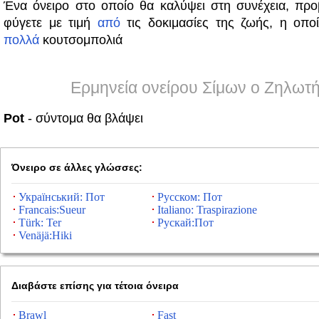
Ένα όνειρο στο οποίο θα καλύψει στη συνέχεια, προ
φύγετε με τιμή
από
τις δοκιμασίες της ζωής, η οπο
πολλά
κουτσομπολιά
Ερμηνεία ονείρου Σίμων ο Ζηλωτ
Pot
- σύντομα θα βλάψει
Όνειρο σε άλλες γλώσσες:
Український: Пот
Русском: Пот
Francais:Sueur
Italiano: Traspirazione
Türk: Ter
Рускай:Пот
Venäjä:Hiki
Διαβάστε επίσης για τέτοια όνειρα
Brawl
Fast