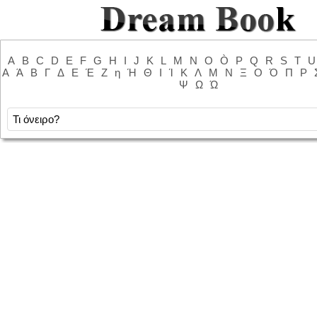
A
B
C
D
E
F
G
H
I
J
K
L
M
N
O
Ò
P
Q
R
S
T
U
Α
Ά
Β
Γ
Δ
Ε
Έ
Ζ
η
Ή
Θ
Ι
Ί
Κ
Λ
Μ
Ν
Ξ
Ο
Ό
Π
Ρ
Ψ
Ω
Ώ