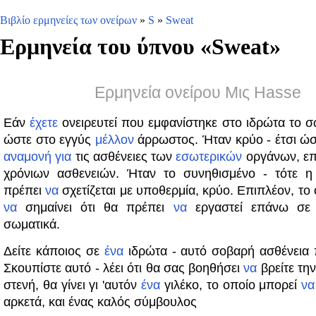
Βιβλίο ερμηνείες των ονείρων
»
S
»
Sweat
Ερμηνεία του ύπνου «
Sweat
»
Ερμηνεία ονείρου Μις Hasse
Εάν
έχετε
ονειρευτεί που εμφανίστηκε στο ιδρώτα το σ
ώστε στο εγγύς
μέλλον
άρρωστος. Ήταν κρύο - έτσι ώ
αναμονή
για
τις ασθένειες των
εσωτερικών
οργάνων, επ
χρόνιων ασθενειών. Ήταν το συνηθισμένο - τότε η
πρέπει
να
σχετίζεται με υποθερμία, κρύο. Επιπλέον, το 
να
σημαίνει ότι θα πρέπει
να
εργαστεί επάνω σε 
σωματικά.
Δείτε κάποιος σε
ένα
ιδρώτα - αυτό σοβαρή ασθένεια 
Σκουπίστε αυτό - λέει ότι θα σας βοηθήσει
να
βρείτε την
στενή, θα γίνει γι 'αυτόν
ένα
γιλέκο, το οποίο μπορεί
να
αρκετά, και ένας καλός σύμβουλος