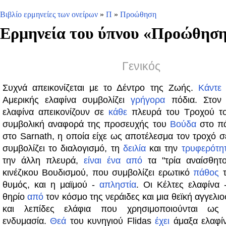
Βιβλίο ερμηνείες των ονείρων
»
Π
»
Προώθηση
Ερμηνεία του ύπνου «
Προώθησ
Γενικός
Συχνά απεικονίζεται με το Δέντρο της Ζωής.
Κάντε
Αμερικής ελαφίνα συμβολίζει
γρήγορα
πόδια. Στον 
ελαφίνα απεικονίζουν σε
κάθε
πλευρά του Τροχού τ
συμβολική αναφορά της προσευχής του
Βούδα
στο πά
στο Sarnath, η οποία είχε ως αποτέλεσμα τον τροχό 
συμβολίζει το διαλογισμό, τη
δειλία
και την
τρυφερότη
την άλλη πλευρά,
είναι
ένα
από
τα "τρία αναίσθητ
κινέζικου Βουδισμού, που συμβολίζει ερωτικό
πάθος
τ
θυμός, και η μαϊμού -
απληστία
. Οι Κέλτες ελαφίνα
θηρίο
από
τον κόσμο της νεράιδες και μια θεϊκή αγγελι
και λεπίδες ελάφια που χρησιμοποιούνται ως τ
ενδυμασία.
Θεά
του κυνηγιού Flidas
έχει
άμαξα ελαφίν