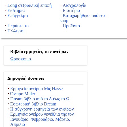
Long σεξουαλική επαφή
Αισχρολογία
Εισιτήρια
Εισιτήριο
Επάγγελμα
Καταχωρήθηκε από sex
shop
Περάστε το
Προϊόντα
Πώληση
Βιβλίο ερμηνείες των ονείρων
Ωροσκόπιο
Δημοφιλή downers
Ερμηνεία ονείρου Μις Hasse
Όνειρο Miller
Dream βιβλίο από το Α έως το Ω
Εσωτερική βιβλίο Dream
Η σύγχρονη ερμηνεία των ονείρων
Ερμηνεία ονείρου γενέθλια της τον
Ιανουάριο, Φεβρουάριο, Μάρτιο,
Απρίλιο