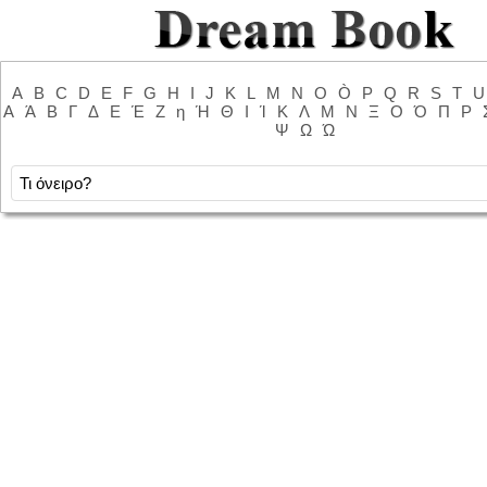
A
B
C
D
E
F
G
H
I
J
K
L
M
N
O
Ò
P
Q
R
S
T
U
Α
Ά
Β
Γ
Δ
Ε
Έ
Ζ
η
Ή
Θ
Ι
Ί
Κ
Λ
Μ
Ν
Ξ
Ο
Ό
Π
Ρ
Ψ
Ω
Ώ