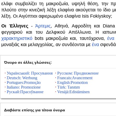
ελάφι συμβολίζει τη μακροζωία, υψηλή θέση, την π
πλούτο στην κινεζική λέξη ελαφίνα ακούγεται το ίδιο 
λέξη. Οι Αιγύπτιοι αφιερωμένο ελαφίνα Isis Fokiyskoy;
Οι Έλληνες
-
Άρτεμις
, Αθηνά, Αφροδίτη και Dia
φεγγαριού και του Δελφικού Απόλλωνα. Η ιαπωνι
χαρακτηριστικό
bots μακροζωία και, ταυτόχρονα,
ένα
μοναξιάς και μελαγχολίας, αν συνδέονται με
ένα
σφενδά
Όνειρο σε άλλες γλώσσες:
Український: Просування
Русском: Продвижение
Deutsch: Werbung
Francais:Avancement
Portugues:Promoção
English:Promotion
Italiano: Promozione
Türk: Tanıtım
Рускай:Прасоўванне
Venäjä:Edistäminen
Διαβάστε επίσης για τέτοια όνειρα