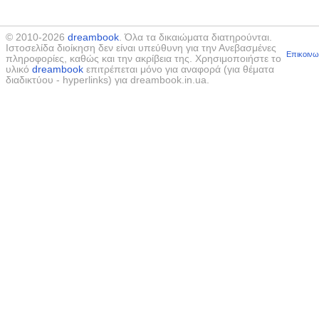
© 2010-2026
dreambook
. Όλα τα δικαιώματα διατηρούνται.
Ιστοσελίδα διοίκηση δεν είναι υπεύθυνη για την Ανεβασμένες
Επικοινω
πληροφορίες, καθώς και την ακρίβεια της. Χρησιμοποιήστε το
υλικό
dreambook
επιτρέπεται μόνο για αναφορά (για θέματα
διαδικτύου - hyperlinks) για dreambook.in.ua.