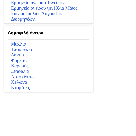
Ερμηνεία ονείρου Tsvetkov
Ερμηνεία ονείρου γενέθλια Μάιος
Ιούνιος Ιούλιος Αύγουστος
Διερμηνέων
Δημοφιλή όνειρα
Μαλλιά
Τσουρέκια
Δόντια
Φόρεμα
Καρπούζι
Σταφύλια
Αυτοκίνητο
Χελώνα
Ντομάτες