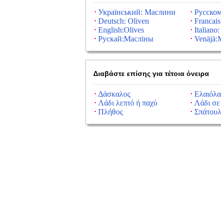
Український: Маслини
Русско
Deutsch: Oliven
Francais
English:Olives
Italiano:
Рускай:Масліны
Venäjä:M
Διαβάστε επίσης για τέτοια όνειρα
Δάσκαλος
Ελαιόλα
Λάδι λεπτό ή παχύ
Λάδι σε
Πλήθος
Σπάτου