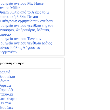
ρμηνεία ονείρου Μις Hasse
νειρο Miller
ream βιβλίο από το Α έως το Ω
σωτερική βιβλίο Dream
 σύγχρονη ερμηνεία των ονείρων
ρμηνεία ονείρου γενέθλια της τον
ανουάριο, Φεβρουάριο, Μάρτιο,
πρίλιο
ρμηνεία ονείρου Tsvetkov
ρμηνεία ονείρου γενέθλια Μάιος
ούνιος Ιούλιος Αύγουστος
ιερμηνέων
μοφιλή όνειρα
αλλιά
σουρέκια
όντια
Φόρεμα
αρπούζι
ταφύλια
υτοκίνητο
Χελώνα
τομάτες