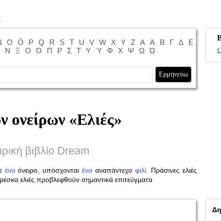
Β
N
O
Ò
P
Q
R
S
T
U
V
W
X
Y
Z
Α
Ά
Β
Γ
Δ
Ε
Ν
Ξ
Ο
Ό
Π
Ρ
Σ
Τ
Υ
Ύ
Φ
Χ
Ψ
Ω
Ώ
Ω
ν ονείρων «
Ελιές
»
ιρική βιβλίο Dream
σε
ένα
όνειρο, υπόσχονται
ένα
αναπάντεχο
φιλί
. Πράσινες ελιές
φρέσκα ελιές προβλεφθούν σημαντικά επιτεύγματα
Δη