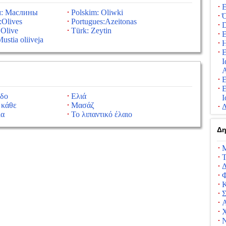
Ε
м: Маслины
Polskim: Oliwki
Ό
:Olives
Portugues:Azeitonas
D
 Olive
Türk: Zeytin
Ε
ustia oliiveja
Η
Ε
Ι
Α
Ε
Ε
δο
Ελιά
Ι
 κάθε
Μασάζ
Δ
λα
Το λιπαντικό έλαιο
Δη
Μ
Τ
Δ
Κ
Σ
Α
Ν