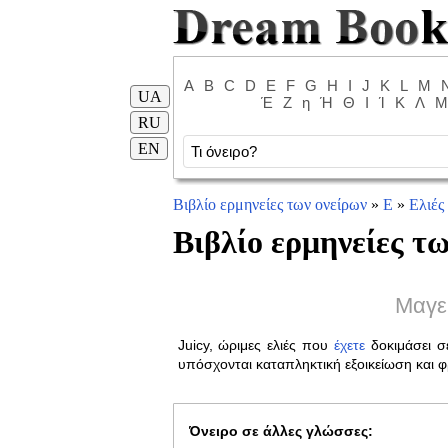
A
B
C
D
E
F
G
H
I
J
K
L
M
UA
Έ
Ζ
η
Ή
Θ
Ι
Ί
Κ
Λ
Μ
RU
EN
Βιβλίο ερμηνείες των ονείρων
»
Ε
»
Ελιές
Βιβλίο ερμηνείες τω
Μαγε
Juicy, ώριμες ελιές που
έχετε
δοκιμάσει 
υπόσχονται καταπληκτική εξοικείωση και 
Όνειρο σε άλλες γλώσσες: