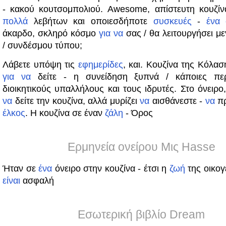
- κακού κουτσομπολιού. Awesome, απίστευτη κουζί
πολλά
λεβήτων και οποιεσδήποτε
συσκευές
-
ένα
άκαρδο, σκληρό κόσμο
για
να
σας / θα λειτουργήσει 
/ συνδέσμου τύπου;
Λάβετε υπόψη τις
εφημερίδες
, και. Κουζίνα της Κόλασ
για
να
δείτε - η συνείδηση ​​ξυπνά / κάποιες πε
διοικητικούς υπαλλήλους και τους ιδρυτές. Στο όνειρο
να
δείτε την κουζίνα, αλλά μυρίζει
να
αισθάνεστε -
να
πρ
έλκος
. Η κουζίνα σε έναν
ζάλη
- Όρος
Ερμηνεία ονείρου Μις Hasse
Ήταν σε
ένα
όνειρο στην κουζίνα - έτσι η
ζωή
της οικογ
είναι
ασφαλή
Εσωτερική βιβλίο Dream