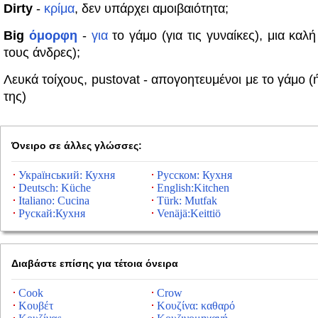
Dirty
-
κρίμα
, δεν υπάρχει αμοιβαιότητα;
Big
όμορφη
-
για
το γάμο (για τις γυναίκες), μια καλή
τους άνδρες);
Λευκά τοίχους, pustovat - απογοητευμένοι με το γάμο (
της)
Όνειρο σε άλλες γλώσσες:
Український: Кухня
Русском: Кухня
Deutsch: Küche
English:Kitchen
Italiano: Cucina
Türk: Mutfak
Рускай:Кухня
Venäjä:Keittiö
Διαβάστε επίσης για τέτοια όνειρα
Cook
Crow
Κουβέτ
Κουζίνα: καθαρό