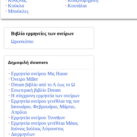
Κουζίνας
Κουζινομηχανή
Κούκλα
Κουτάλια
Μπούκλες
Βιβλίο ερμηνείες των ονείρων
Ωροσκόπιο
Δημοφιλή downers
Ερμηνεία ονείρου Μις Hasse
Όνειρο Miller
Dream βιβλίο από το Α έως το Ω
Εσωτερική βιβλίο Dream
Η σύγχρονη ερμηνεία των ονείρων
Ερμηνεία ονείρου γενέθλια της τον
Ιανουάριο, Φεβρουάριο, Μάρτιο,
Απρίλιο
Ερμηνεία ονείρου Tsvetkov
Ερμηνεία ονείρου γενέθλια Μάιος
Ιούνιος Ιούλιος Αύγουστος
Διερμηνέων