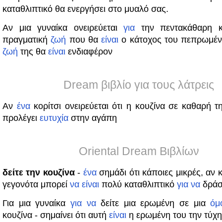
καταθλιπτικό θα ενεργήσει στο μυαλό σας.
Αν μια γυναίκα ονειρεύεται
για
την πεντακάθαρη κο
πραγματική
ζωή
που θα
είναι
ο κάτοχος του πεπρωμένο
ζωή
της θα
είναι
ενδιαφέρον
Dream βιβλίο για τους λάτρεις
Αν
ένα
κορίτσι ονειρεύεται ότι η κουζίνα σε καθαρή τη
προλέγει
ευτυχία
στην αγάπη
Oriental Dream Βιβλίων
δείτε την κουζίνα
-
ένα
σημάδι ότι κάποιες μικρές, αν 
γεγονότα μπορεί
να
είναι
πολύ καταθλιπτικό
για
να
δράσ
Για μια γυναίκα
για
να
δείτε μια ερωμένη σε μια
όμ
κουζίνα - σημαίνει ότι αυτή
είναι
η ερωμένη του την τύχη