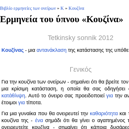
Βιβλίο ερμηνείες των ονείρων
»
Κ
»
Κουζίνα
Ερμηνεία του ύπνου «
Κουζίνα
»
Tetkinsky sonnik 2012
Κουζίνας
- μια
αντανάκλαση
της κατάστασης της υπόθ
Γενικός
Για την κουζίνα των ονείρων - σημαίνει ότι θα βρείτε το
μια κρίσιμη κατάσταση, η οποία θα σας οδηγήσει 
κατάθλιψη
. Αυτό το όνειρο σας προειδοποιεί
για
την α
έτοιμοι
για
τίποτα.
Για μια γυναίκα που θα ονειρευτεί την
καθαριότητα
και 
κουζίνα της -
ένα
σημάδι ότι θα γίνει ο αγαπημένος 
ονειρευτείτε κουζίνα - σημαίνει ότι κάποια δυσάρε