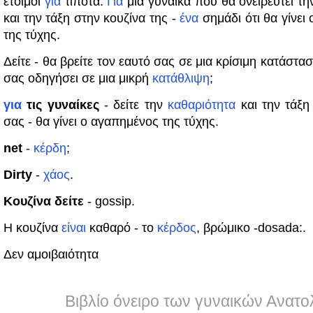
έτοιμοι
για
τίποτα.
Για
μια γυναίκα που θα ονειρευτεί τ
και την τάξη στην κουζίνα της -
ένα
σημάδι ότι θα γίνει
της τύχης.
Δείτε - θα βρείτε τον εαυτό σας σε μια κρίσιμη κατάστα
σας οδηγήσει σε μια μικρή
κατάθλιψη
;
για
τις γυναίκες
- δείτε την
καθαριότητα
και την τάξη
σας - θα γίνει ο αγαπημένος της τύχης.
net
-
κέρδη
;
Dirty
-
χάος
.
Κουζίνα δείτε
- gossip.
Η κουζίνα
είναι
καθαρό - το
κέρδος
, βρώμικο -dosada:.
Δεν αμοιβαιότητα
Βιβλίο όνειρο των γυναικών Ανατο