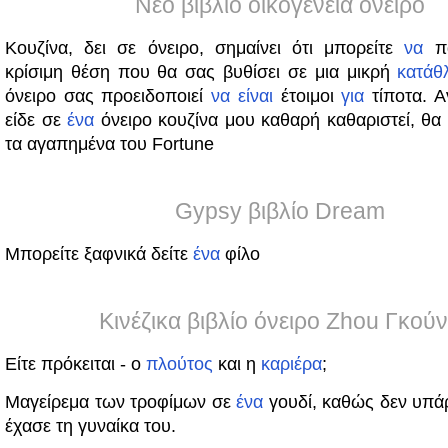
Νέο βιβλίο οικογένεια όνειρο
Κουζίνα, δει σε όνειρο, σημαίνει ότι μπορείτε
να
πά
κρίσιμη θέση που θα σας βυθίσει σε μια μικρή
κατάθ
όνειρο σας προειδοποιεί
να
είναι
έτοιμοι
για
τίποτα. Α
είδε σε
ένα
όνειρο κουζίνα μου καθαρή καθαριστεί, θα
τα αγαπημένα του Fortune
Gypsy βιβλίο Dream
Μπορείτε ξαφνικά δείτε
ένα
φίλο
Κινέζικα βιβλίο όνειρο Zhou Γκού
Είτε πρόκειται - ο
πλούτος
και η
καριέρα
;
Μαγείρεμα των τροφίμων σε
ένα
γουδί, καθώς δεν υπάρ
έχασε τη γυναίκα του.