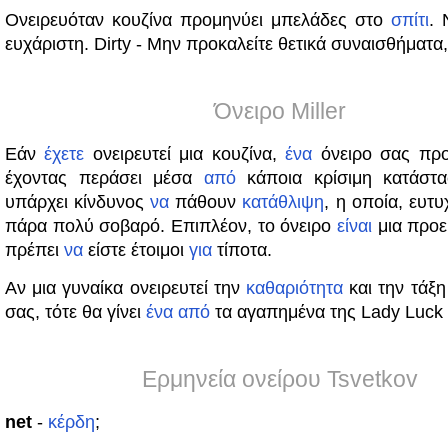
Ονειρευόταν κουζίνα προμηνύει μπελάδες στο
σπίτι
. 
ευχάριστη. Dirty - Μην προκαλείτε θετικά συναισθήματα,
Όνειρο Miller
Εάν
έχετε
ονειρευτεί μια κουζίνα,
ένα
όνειρο σας προε
έχοντας περάσει μέσα
από
κάποια κρίσιμη κατάσ
υπάρχει κίνδυνος
να
πάθουν
κατάθλιψη
, η οποία, ευτ
πάρα πολύ σοβαρό. Επιπλέον, το όνειρο
είναι
μια προε
πρέπει
να
είστε έτοιμοι
για
τίποτα.
Αν μια γυναίκα ονειρευτεί την
καθαριότητα
και την τάξη
σας, τότε θα γίνει
ένα
από
τα αγαπημένα της Lady Luck
Ερμηνεία ονείρου Tsvetkov
net
-
κέρδη
;