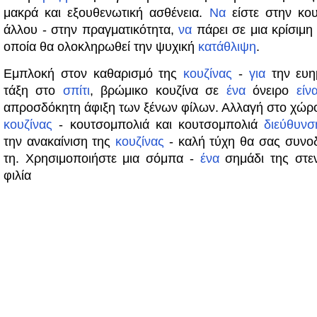
μακρά και εξουθενωτική ασθένεια.
Να
είστε στην κου
άλλου - στην πραγματικότητα,
να
πάρει σε μια κρίσιμη
οποία θα ολοκληρωθεί την ψυχική
κατάθλιψη
.
Εμπλοκή στον καθαρισμό της
κουζίνας
-
για
την ευημ
τάξη στο
σπίτι
, βρώμικο κουζίνα σε
ένα
όνειρο
είνα
απροσδόκητη άφιξη των ξένων φίλων. Αλλαγή στο χώρ
κουζίνας
- κουτσομπολιά και κουτσομπολιά
διεύθυνσ
την ανακαίνιση της
κουζίνας
- καλή τύχη θα σας συνοδ
τη. Χρησιμοποιήστε μια σόμπα -
ένα
σημάδι της στεν
φιλία