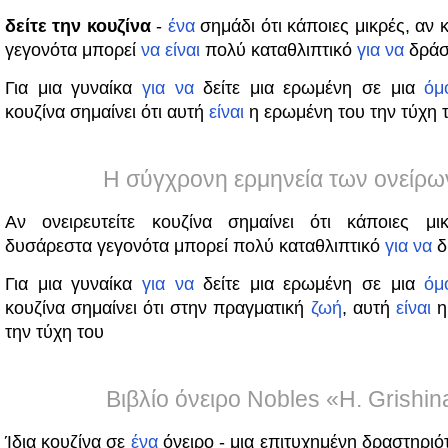
δείτε την κουζίνα
-
ένα
σημάδι ότι κάποιες μικρές, αν 
γεγονότα μπορεί
να
είναι
πολύ καταθλιπτικό
για
να
δράσ
Για μια γυναίκα
για
να
δείτε μια ερωμένη σε μια
όμ
κουζίνα σημαίνει ότι αυτή
είναι
η ερωμένη του την τύχη 
Η σύγχρονη ερμηνεία των ονείρω
Αν ονειρευτείτε κουζίνα σημαίνει ότι κάποιες μι
δυσάρεστα γεγονότα μπορεί πολύ καταθλιπτικό
για
να
δ
Για μια γυναίκα
για
να
δείτε μια ερωμένη σε μια
όμ
κουζίνα σημαίνει ότι στην πραγματική
ζωή
, αυτή
είναι
η
την τύχη του
Βιβλίο όνειρο Nobles «H. Grishin
Ίδια κουζίνα σε
ένα
όνειρο - μια επιτυχημένη δραστηριότ