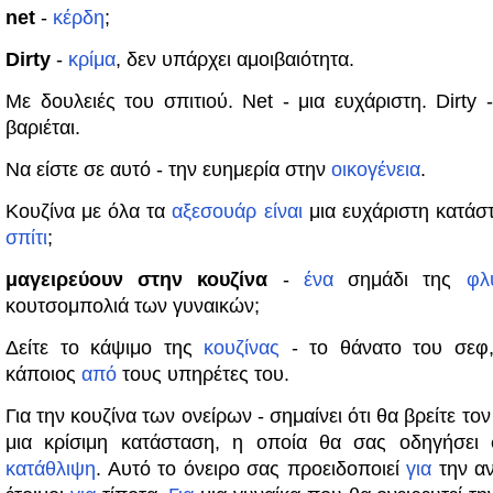
net
-
κέρδη
;
Dirty
-
κρίμα
, δεν υπάρχει αμοιβαιότητα.
Με δουλειές του σπιτιού. Net - μια ευχάριστη. Dirty 
βαριέται.
Να είστε σε αυτό - την ευημερία στην
οικογένεια
.
Κουζίνα με όλα τα
αξεσουάρ
είναι
μια ευχάριστη κατάσ
σπίτι
;
μαγειρεύουν στην κουζίνα
-
ένα
σημάδι της
φλ
κουτσομπολιά των γυναικών;
Δείτε το κάψιμο της
κουζίνας
- το θάνατο του σεφ,
κάποιος
από
τους υπηρέτες του.
Για την κουζίνα των ονείρων - σημαίνει ότι θα βρείτε το
μια κρίσιμη κατάσταση, η οποία θα σας οδηγήσει 
κατάθλιψη
. Αυτό το όνειρο σας προειδοποιεί
για
την α