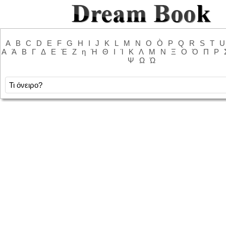
A
B
C
D
E
F
G
H
I
J
K
L
M
N
O
Ò
P
Q
R
S
T
U
Α
Ά
Β
Γ
Δ
Ε
Έ
Ζ
η
Ή
Θ
Ι
Ί
Κ
Λ
Μ
Ν
Ξ
Ο
Ό
Π
Ρ
Ψ
Ω
Ώ