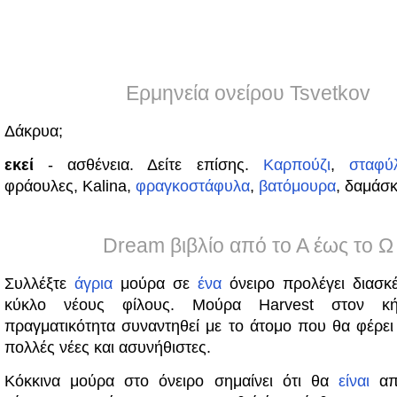
Ερμηνεία ονείρου Tsvetkov
Δάκρυα;
εκεί
- ασθένεια. Δείτε επίσης.
Καρπούζι
,
σταφύ
φράουλες, Kalina,
φραγκοστάφυλα
,
βατόμουρα
, δαμάσ
Dream βιβλίο από το Α έως το Ω
Συλλέξτε
άγρια
​​μούρα σε
ένα
όνειρο προλέγει διασ
κύκλο νέους φίλους. Μούρα Harvest στον κ
πραγματικότητα συναντηθεί με το άτομο που θα φέρε
πολλές νέες και ασυνήθιστες.
Κόκκινα μούρα στο όνειρο σημαίνει ότι θα
είναι
απο