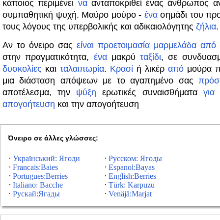
κάποιος περιμένει
να
ανταποκριθεί ένας άνθρωπος ανι
συμπαθητική ψυχή. Μαύρο μούρο -
ένα
σημάδι του πρ
τους λόγους της υπερβολικής και αδικαιολόγητης
ζήλια
.
Αν το όνειρο σας
είναι
προετοιμασία
μαρμελάδα
από
στην πραγματικότητα,
ένα
μακρύ
ταξίδι
, σε συνδυασ
δυσκολίες
και
ταλαιπωρία
.
Κρασί
ή λικέρ
από
μούρα π
μια διάσταση απόψεων με το αγαπημένο σας
πρό
αποτέλεσμα, την
ψύξη
ερωτικές συναισθήματα
για
τ
απογοήτευση
και την απογοήτευση
Όνειρο σε άλλες γλώσσες:
Український: Ягоди
Русском: Ягоды
Francais:Baies
Espanol:Bayas
Portugues:Berries
English:Berries
Italiano: Bacche
Türk: Karpuzu
Рускай:Ягады
Venäjä:Marjat