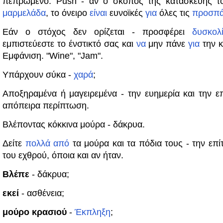
πεπρωμένο. Push - αν ο σκοπός της κατασκευής τ
μαρμελάδα
, το όνειρο
είναι
ευνοϊκές
για
όλες τις
προσπά
Εάν ο στόχος δεν ορίζεται - προσφέρει
δυσκολ
εμπιστεύεστε το ένστικτό σας και
να
μην πάνε
για
την κ
Εμφάνιση. "Wine", "Jam".
Υπάρχουν σύκα -
χαρά
;
Αποξηραμένα ή μαγειρεμένα - την ευημερία και την επ
απόπειρα περίπτωση.
Βλέποντας κόκκινα μούρα - δάκρυα.
Δείτε
πολλά
από
τα μούρα και τα πόδια τους - την επίτ
του εχθρού, όποια και αν ήταν.
Βλέπε
- δάκρυα;
εκεί
- ασθένεια;
μούρο κρασιού
-
Έκπληξη
;