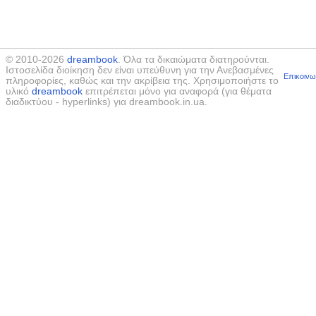
© 2010-2026
dreambook
. Όλα τα δικαιώματα διατηρούνται.
Ιστοσελίδα διοίκηση δεν είναι υπεύθυνη για την Ανεβασμένες
Επικοινω
πληροφορίες, καθώς και την ακρίβεια της. Χρησιμοποιήστε το
υλικό
dreambook
επιτρέπεται μόνο για αναφορά (για θέματα
διαδικτύου - hyperlinks) για dreambook.in.ua.