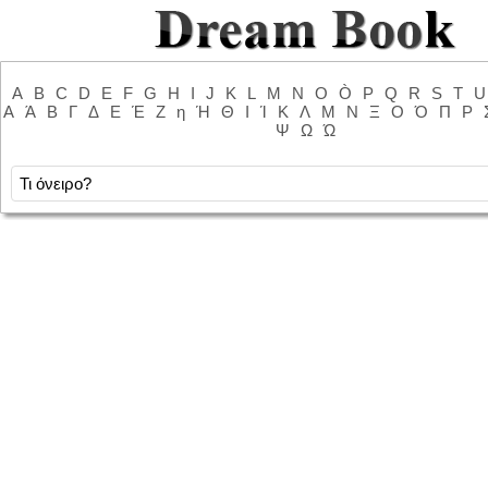
A
B
C
D
E
F
G
H
I
J
K
L
M
N
O
Ò
P
Q
R
S
T
U
Α
Ά
Β
Γ
Δ
Ε
Έ
Ζ
η
Ή
Θ
Ι
Ί
Κ
Λ
Μ
Ν
Ξ
Ο
Ό
Π
Ρ
Ψ
Ω
Ώ