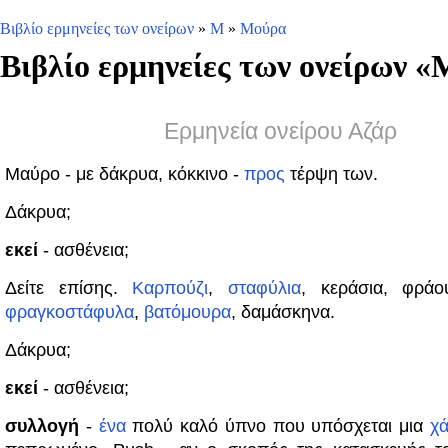
Βιβλίο ερμηνείες των ονείρων
»
Μ
»
Μούρα
Βιβλίο ερμηνείες των ονείρων «
Ερμηνεία ονείρου Αζάρ
Μαύρο - με δάκρυα, κόκκινο -
προς
τέρψη των.
Δάκρυα;
εκεί
- ασθένεια;
Δείτε επίσης.
Καρπούζι
,
σταφύλια
, κεράσια, φράου
φραγκοστάφυλα
,
βατόμουρα
, δαμάσκηνα.
Δάκρυα;
εκεί
- ασθένεια;
συλλογή
-
ένα
πολύ καλό ύπνο που υπόσχεται μια
χ