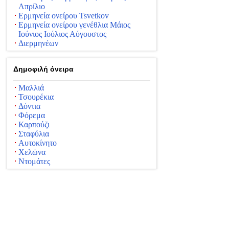
Απρίλιο
Ερμηνεία ονείρου Tsvetkov
Ερμηνεία ονείρου γενέθλια Μάιος
Ιούνιος Ιούλιος Αύγουστος
Διερμηνέων
Δημοφιλή όνειρα
Μαλλιά
Τσουρέκια
Δόντια
Φόρεμα
Καρπούζι
Σταφύλια
Αυτοκίνητο
Χελώνα
Ντομάτες