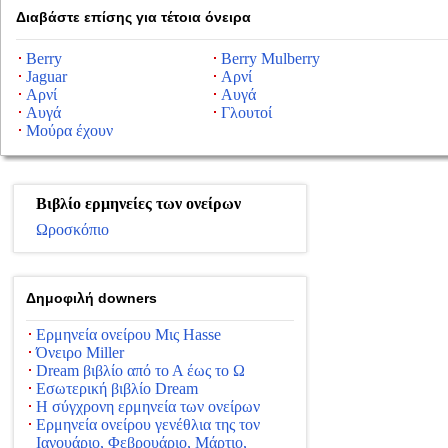
Διαβάστε επίσης για τέτοια όνειρα
Berry
Berry Mulberry
Jaguar
Αρνί
Αρνί
Αυγά
Αυγά
Γλουτοί
Μούρα έχουν
Βιβλίο ερμηνείες των ονείρων
Ωροσκόπιο
Δημοφιλή downers
Ερμηνεία ονείρου Μις Hasse
Όνειρο Miller
Dream βιβλίο από το Α έως το Ω
Εσωτερική βιβλίο Dream
Η σύγχρονη ερμηνεία των ονείρων
Ερμηνεία ονείρου γενέθλια της τον
Ιανουάριο, Φεβρουάριο, Μάρτιο,