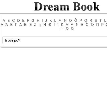
A
B
C
D
E
F
G
H
I
J
K
L
M
N
O
Ò
P
Q
R
S
T
U
Α
Ά
Β
Γ
Δ
Ε
Έ
Ζ
η
Ή
Θ
Ι
Ί
Κ
Λ
Μ
Ν
Ξ
Ο
Ό
Π
Ρ
Ψ
Ω
Ώ