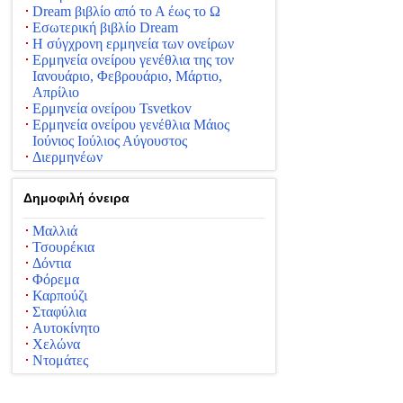
Dream βιβλίο από το Α έως το Ω
Εσωτερική βιβλίο Dream
Η σύγχρονη ερμηνεία των ονείρων
Ερμηνεία ονείρου γενέθλια της τον
Ιανουάριο, Φεβρουάριο, Μάρτιο,
Απρίλιο
Ερμηνεία ονείρου Tsvetkov
Ερμηνεία ονείρου γενέθλια Μάιος
Ιούνιος Ιούλιος Αύγουστος
Διερμηνέων
Δημοφιλή όνειρα
Μαλλιά
Τσουρέκια
Δόντια
Φόρεμα
Καρπούζι
Σταφύλια
Αυτοκίνητο
Χελώνα
Ντομάτες