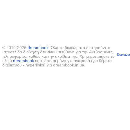
© 2010-2026
dreambook
. Όλα τα δικαιώματα διατηρούνται.
Ιστοσελίδα διοίκηση δεν είναι υπεύθυνη για την Ανεβασμένες
Επικοινω
πληροφορίες, καθώς και την ακρίβεια της. Χρησιμοποιήστε το
υλικό
dreambook
επιτρέπεται μόνο για αναφορά (για θέματα
διαδικτύου - hyperlinks) για dreambook.in.ua.