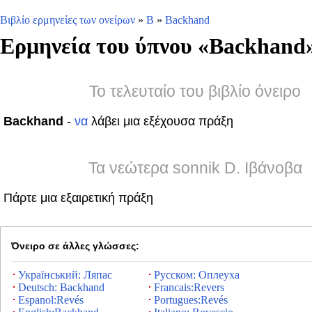
Βιβλίο ερμηνείες των ονείρων
»
B
»
Backhand
Ερμηνεία του ύπνου «
Backhand
Το τελευταίο του βιβλίο όνειρο
Backhand
-
να
λάβει μια εξέχουσα πράξη
Τα νεώτερα sonnik D. Ιβάνοβα
Πάρτε μια εξαιρετική πράξη
Όνειρο σε άλλες γλώσσες:
Український: Ляпас
Русском: Оплеуха
Deutsch: Backhand
Francais:Revers
Espanol:Revés
Portugues:Revés